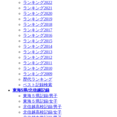
ランキング2022
ランキング2021
ランキング2020
ランキング2019
ランキング2018
ランキング2017
ランキング2016
ランキング2015
ランキング2014
ランキング2013
ランキング2012
ランキング2011
ランキング2010
ランキング2009
歴代ランキング
ベスト記録検索
東海5県/北信越記録
東海５県記録/男子
東海５県記録/女子
北信越高校記録/男子
北信越高校記録/女子