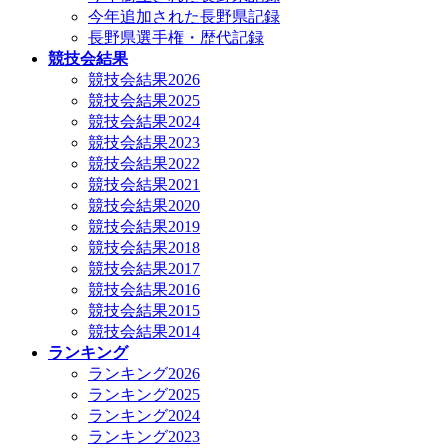
今年追加された長野県記録
長野県選手権・歴代記録
競技会結果
競技会結果2026
競技会結果2025
競技会結果2024
競技会結果2023
競技会結果2022
競技会結果2021
競技会結果2020
競技会結果2019
競技会結果2018
競技会結果2017
競技会結果2016
競技会結果2015
競技会結果2014
ランキング
ランキング2026
ランキング2025
ランキング2024
ランキング2023