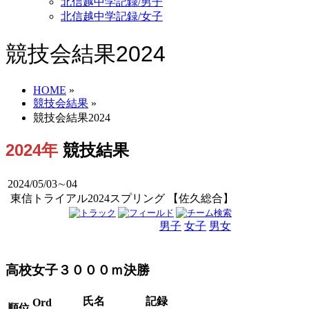
北信越中学記録/男子
北信越中学記録/女子
競技会結果2024
HOME
»
競技会結果
»
競技会結果2024
2024年
競技結果
2024/05/03∼04
東信トライアル2024スプリング 【佐久総合】
男子
女子
男女
高校女子３０００ｍ決勝
氏名
記録
Ord
順位