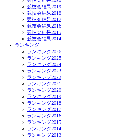
競技会結果2020
競技会結果2019
競技会結果2018
競技会結果2017
競技会結果2016
競技会結果2015
競技会結果2014
ランキング
ランキング2026
ランキング2025
ランキング2024
ランキング2023
ランキング2022
ランキング2021
ランキング2020
ランキング2019
ランキング2018
ランキング2017
ランキング2016
ランキング2015
ランキング2014
ランキング2013