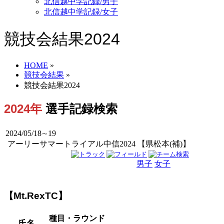
北信越中学記録/男子
北信越中学記録/女子
競技会結果2024
HOME
»
競技会結果
»
競技会結果2024
2024年
選手記録検索
2024/05/18∼19
アーリーサマートライアル中信2024 【県松本(補)】
男子
女子
男女
【Mt.RexTC】
種目・ラウンド
氏名