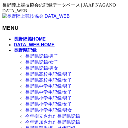
長野陸上競技協会の記録データベース | JAAF NAGANO
DATA_WEB
MENU
メ
長野陸協HOME
ニ
DATA_WEB HOME
長野県記録
ュ
長野県記録/男子
ー
長野県記録/女子
を
長野県記録/男女
飛
長野県高校生記録/男子
ば
長野県高校生記録/女子
す
長野県中学生記録/男子
長野県中学生記録/女子
長野県小学生記録/男子
長野県小学生記録/女子
長野県小学生記録/男女
今年樹立された長野県記録
今年追加された長野県記録