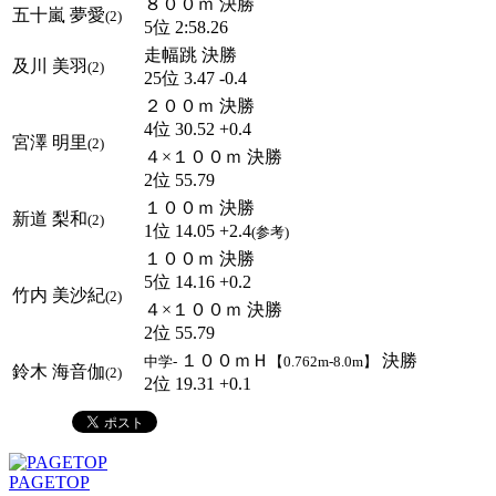
８００ｍ 決勝
五十嵐 夢愛
(2)
5位 2:58.26
走幅跳 決勝
及川 美羽
(2)
25位 3.47 -0.4
２００ｍ 決勝
4位 30.52 +0.4
宮澤 明里
(2)
４×１００ｍ 決勝
2位 55.79
１００ｍ 決勝
新道 梨和
(2)
1位 14.05 +2.4
(参考)
１００ｍ 決勝
5位 14.16 +0.2
竹内 美沙紀
(2)
４×１００ｍ 決勝
2位 55.79
１００ｍＨ
決勝
中学-
【0.762m-8.0m】
鈴木 海音伽
(2)
2位 19.31 +0.1
PAGETOP