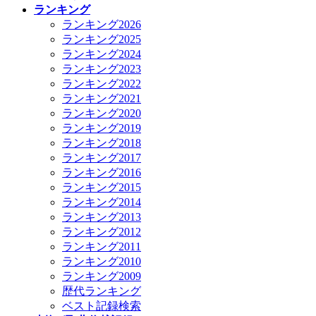
ランキング
ランキング2026
ランキング2025
ランキング2024
ランキング2023
ランキング2022
ランキング2021
ランキング2020
ランキング2019
ランキング2018
ランキング2017
ランキング2016
ランキング2015
ランキング2014
ランキング2013
ランキング2012
ランキング2011
ランキング2010
ランキング2009
歴代ランキング
ベスト記録検索