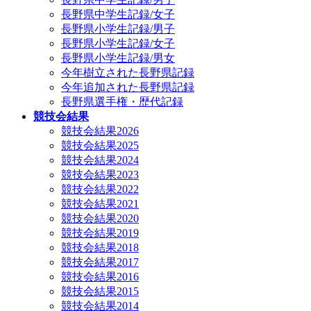
長野県中学生記録/女子
長野県小学生記録/男子
長野県小学生記録/女子
長野県小学生記録/男女
今年樹立された長野県記録
今年追加された長野県記録
長野県選手権・歴代記録
競技会結果
競技会結果2026
競技会結果2025
競技会結果2024
競技会結果2023
競技会結果2022
競技会結果2021
競技会結果2020
競技会結果2019
競技会結果2018
競技会結果2017
競技会結果2016
競技会結果2015
競技会結果2014