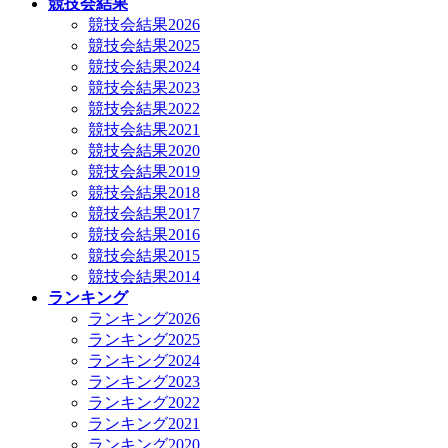
競技会結果
競技会結果2026
競技会結果2025
競技会結果2024
競技会結果2023
競技会結果2022
競技会結果2021
競技会結果2020
競技会結果2019
競技会結果2018
競技会結果2017
競技会結果2016
競技会結果2015
競技会結果2014
ランキング
ランキング2026
ランキング2025
ランキング2024
ランキング2023
ランキング2022
ランキング2021
ランキング2020