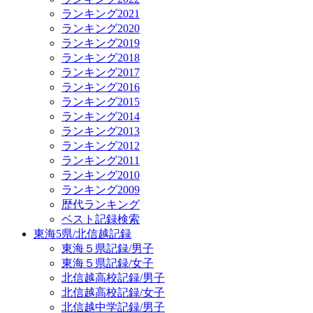
ランキング2021
ランキング2020
ランキング2019
ランキング2018
ランキング2017
ランキング2016
ランキング2015
ランキング2014
ランキング2013
ランキング2012
ランキング2011
ランキング2010
ランキング2009
歴代ランキング
ベスト記録検索
東海5県/北信越記録
東海５県記録/男子
東海５県記録/女子
北信越高校記録/男子
北信越高校記録/女子
北信越中学記録/男子