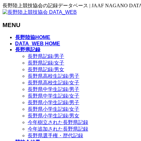
長野陸上競技協会の記録データベース | JAAF NAGANO DAT
MENU
メ
長野陸協HOME
ニ
DATA_WEB HOME
長野県記録
ュ
長野県記録/男子
ー
長野県記録/女子
を
長野県記録/男女
飛
長野県高校生記録/男子
ば
長野県高校生記録/女子
す
長野県中学生記録/男子
長野県中学生記録/女子
長野県小学生記録/男子
長野県小学生記録/女子
長野県小学生記録/男女
今年樹立された長野県記録
今年追加された長野県記録
長野県選手権・歴代記録