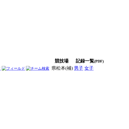
競技場
記録一覧
(PDF)
県松本(補)
男子
女子
男女