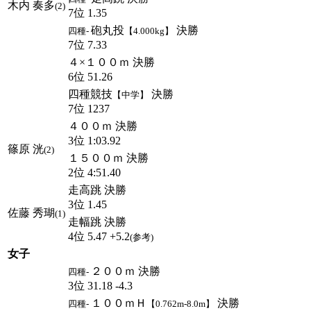
木内 奏多
(2)
7位 1.35
砲丸投
決勝
四種-
【4.000kg】
7位 7.33
４×１００ｍ 決勝
6位 51.26
四種競技
決勝
【中学】
7位 1237
４００ｍ 決勝
3位 1:03.92
篠原 洸
(2)
１５００ｍ 決勝
2位 4:51.40
走高跳 決勝
3位 1.45
佐藤 秀瑚
(1)
走幅跳 決勝
4位 5.47 +5.2
(参考)
女子
２００ｍ 決勝
四種-
3位 31.18 -4.3
１００ｍＨ
決勝
四種-
【0.762m-8.0m】