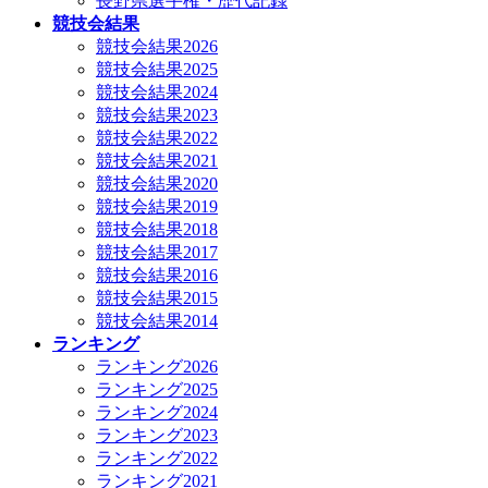
長野県選手権・歴代記録
競技会結果
競技会結果2026
競技会結果2025
競技会結果2024
競技会結果2023
競技会結果2022
競技会結果2021
競技会結果2020
競技会結果2019
競技会結果2018
競技会結果2017
競技会結果2016
競技会結果2015
競技会結果2014
ランキング
ランキング2026
ランキング2025
ランキング2024
ランキング2023
ランキング2022
ランキング2021