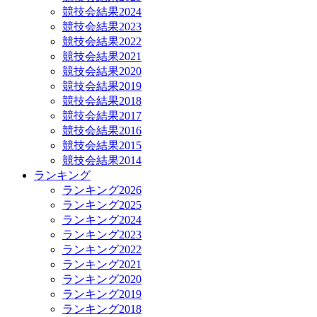
競技会結果2024
競技会結果2023
競技会結果2022
競技会結果2021
競技会結果2020
競技会結果2019
競技会結果2018
競技会結果2017
競技会結果2016
競技会結果2015
競技会結果2014
ランキング
ランキング2026
ランキング2025
ランキング2024
ランキング2023
ランキング2022
ランキング2021
ランキング2020
ランキング2019
ランキング2018