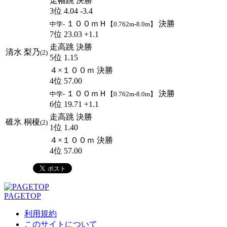
走幅跳 決勝
3位 4.04 -3.4
１００ｍＨ
決勝
中学-
【0.762m-8.0m】
7位 23.03 +1.1
走高跳 決勝
清水 梨乃
(2)
5位 1.15
４×１００ｍ 決勝
4位 57.00
１００ｍＨ
決勝
中学-
【0.762m-8.0m】
6位 19.71 +1.1
走高跳 決勝
碓氷 桐榎
(2)
1位 1.40
４×１００ｍ 決勝
4位 57.00
PAGETOP
利用規約
このサイトについて