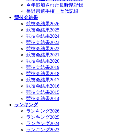
今年追加された長野県記録
長野県選手権・歴代記録
競技会結果
競技会結果2026
競技会結果2025
競技会結果2024
競技会結果2023
競技会結果2022
競技会結果2021
競技会結果2020
競技会結果2019
競技会結果2018
競技会結果2017
競技会結果2016
競技会結果2015
競技会結果2014
ランキング
ランキング2026
ランキング2025
ランキング2024
ランキング2023