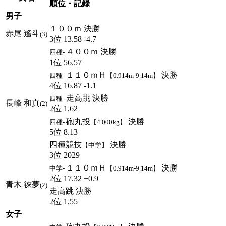
順位・記録
男子
１００ｍ 決勝
赤尾 遙斗
(3)
3位 13.58 -4.7
４００ｍ 決勝
四種-
1位 56.57
１１０ｍＨ
決勝
四種-
【0.914m-9.14m】
4位 16.87 -1.1
走高跳 決勝
四種-
長峰 和真
(2)
2位 1.62
砲丸投
決勝
四種-
【4.000kg】
5位 8.13
四種競技
決勝
【中学】
3位 2029
１１０ｍＨ
決勝
中学-
【0.914m-9.14m】
2位 17.32 +0.9
青木 徠夢
(2)
走高跳 決勝
2位 1.55
女子