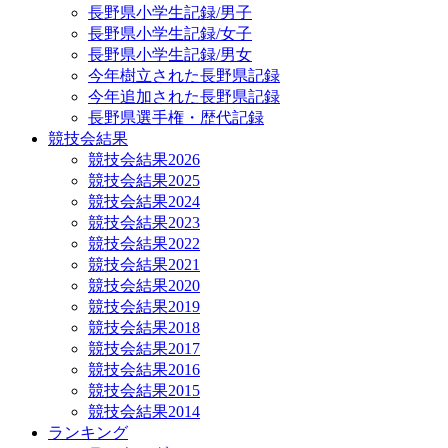
長野県小学生記録/男子
長野県小学生記録/女子
長野県小学生記録/男女
今年樹立された長野県記録
今年追加された長野県記録
長野県選手権・歴代記録
競技会結果
競技会結果2026
競技会結果2025
競技会結果2024
競技会結果2023
競技会結果2022
競技会結果2021
競技会結果2020
競技会結果2019
競技会結果2018
競技会結果2017
競技会結果2016
競技会結果2015
競技会結果2014
ランキング