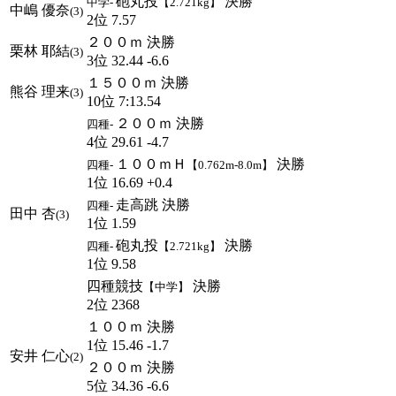
砲丸投
決勝
中学-
【2.721kg】
中嶋 優奈
(3)
2位 7.57
２００ｍ 決勝
栗林 耶結
(3)
3位 32.44 -6.6
１５００ｍ 決勝
熊谷 理来
(3)
10位 7:13.54
２００ｍ 決勝
四種-
4位 29.61 -4.7
１００ｍＨ
決勝
四種-
【0.762m-8.0m】
1位 16.69 +0.4
走高跳 決勝
四種-
田中 杏
(3)
1位 1.59
砲丸投
決勝
四種-
【2.721kg】
1位 9.58
四種競技
決勝
【中学】
2位 2368
１００ｍ 決勝
1位 15.46 -1.7
安井 仁心
(2)
２００ｍ 決勝
5位 34.36 -6.6