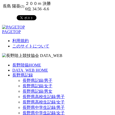
２００ｍ 決勝
長島 陽葵
(2)
6位 34.56 -6.6
PAGETOP
利用規約
このサイトについて
長野陸協HOME
DATA_WEB HOME
長野県記録
長野県記録/男子
長野県記録/女子
長野県記録/男女
長野県高校生記録/男子
長野県高校生記録/女子
長野県中学生記録/男子
長野県中学生記録/女子