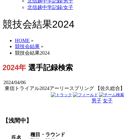
北信越中学記録/男子
北信越中学記録/女子
競技会結果2024
HOME
»
競技会結果
»
競技会結果2024
2024年
選手記録検索
2024/04/06
東信トライアル2024アーリースプリング 【佐久総合】
男子
女子
男女
【浅間中】
種目・ラウンド
氏名