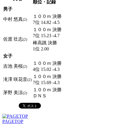
順位・記録
男子
１００ｍ 決勝
中村 悠真
(2)
7位 14.82 -4.5
１００ｍ 決勝
7位 15.23 -4.7
佐渡 壮志
(2)
棒高跳 決勝
1位 2.00
女子
１００ｍ 決勝
吉池 美桜
(2)
4位 15.02 -4.3
１００ｍ 決勝
滝澤 咲花音
(2)
7位 15.69 -4.3
１００ｍ 決勝
茅野 美涼
(2)
ＤＮＳ
PAGETOP