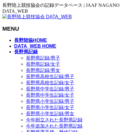
長野陸上競技協会の記録データベース | JAAF NAGANO
DATA_WEB
MENU
メ
長野陸協HOME
ニ
DATA_WEB HOME
長野県記録
ュ
長野県記録/男子
ー
長野県記録/女子
を
長野県記録/男女
飛
長野県高校生記録/男子
ば
長野県高校生記録/女子
す
長野県中学生記録/男子
長野県中学生記録/女子
長野県小学生記録/男子
長野県小学生記録/女子
長野県小学生記録/男女
今年樹立された長野県記録
今年追加された長野県記録