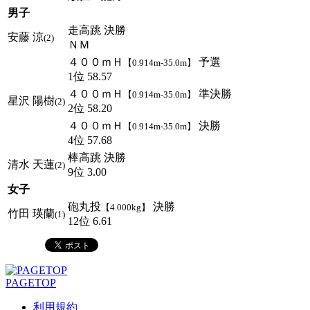
男子
走高跳 決勝
安藤 涼
(2)
ＮＭ
４００ｍＨ
予選
【0.914m-35.0m】
1位 58.57
４００ｍＨ
準決勝
【0.914m-35.0m】
星沢 陽樹
(2)
2位 58.20
４００ｍＨ
決勝
【0.914m-35.0m】
4位 57.68
棒高跳 決勝
清水 天蓮
(2)
9位 3.00
女子
砲丸投
決勝
【4.000kg】
竹田 瑛蘭
(1)
12位 6.61
PAGETOP
利用規約