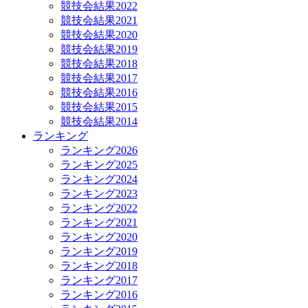
競技会結果2022
競技会結果2021
競技会結果2020
競技会結果2019
競技会結果2018
競技会結果2017
競技会結果2016
競技会結果2015
競技会結果2014
ランキング
ランキング2026
ランキング2025
ランキング2024
ランキング2023
ランキング2022
ランキング2021
ランキング2020
ランキング2019
ランキング2018
ランキング2017
ランキング2016