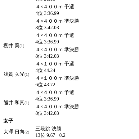
４×４００ｍ 予選
4位 3:36.99
４×４００ｍ 準決勝
8位 3:42.03
４×４００ｍ 予選
4位 3:36.99
櫻井 翼
(1)
４×４００ｍ 準決勝
8位 3:42.03
４×１００ｍ 予選
4位 44.24
浅賀 弘光
(1)
４×１００ｍ 準決勝
6位 43.72
４×４００ｍ 予選
4位 3:36.99
熊井 和真
(1)
４×４００ｍ 準決勝
8位 3:42.03
女子
三段跳 決勝
大澤 日向
(2)
13位 9.67 +0.2