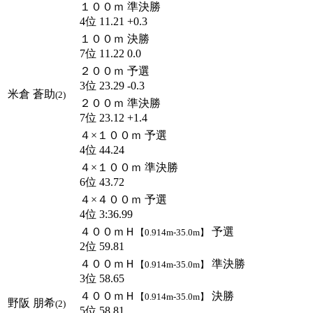
１００ｍ 準決勝
4位 11.21 +0.3
１００ｍ 決勝
7位 11.22 0.0
２００ｍ 予選
3位 23.29 -0.3
米倉 蒼助
(2)
２００ｍ 準決勝
7位 23.12 +1.4
４×１００ｍ 予選
4位 44.24
４×１００ｍ 準決勝
6位 43.72
４×４００ｍ 予選
4位 3:36.99
４００ｍＨ
予選
【0.914m-35.0m】
2位 59.81
４００ｍＨ
準決勝
【0.914m-35.0m】
3位 58.65
４００ｍＨ
決勝
【0.914m-35.0m】
野阪 朋希
(2)
5位 58.81