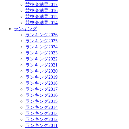
競技会結果2017
競技会結果2016
競技会結果2015
競技会結果2014
ランキング
ランキング2026
ランキング2025
ランキング2024
ランキング2023
ランキング2022
ランキング2021
ランキング2020
ランキング2019
ランキング2018
ランキング2017
ランキング2016
ランキング2015
ランキング2014
ランキング2013
ランキング2012
ランキング2011