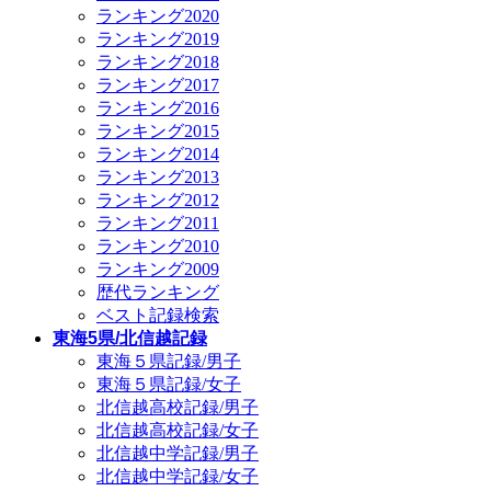
ランキング2020
ランキング2019
ランキング2018
ランキング2017
ランキング2016
ランキング2015
ランキング2014
ランキング2013
ランキング2012
ランキング2011
ランキング2010
ランキング2009
歴代ランキング
ベスト記録検索
東海5県/北信越記録
東海５県記録/男子
東海５県記録/女子
北信越高校記録/男子
北信越高校記録/女子
北信越中学記録/男子
北信越中学記録/女子