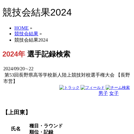
競技会結果2024
HOME
»
競技会結果
»
競技会結果2024
2024年
選手記録検索
2024/09/20∼22
第53回長野県高等学校新人陸上競技対校選手権大会 【長野
市営】
男子
女子
男女
【上田東】
種目・ラウンド
氏名
順位・記録