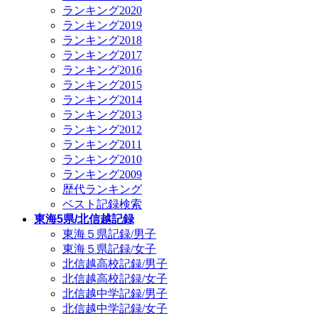
ランキング2020
ランキング2019
ランキング2018
ランキング2017
ランキング2016
ランキング2015
ランキング2014
ランキング2013
ランキング2012
ランキング2011
ランキング2010
ランキング2009
歴代ランキング
ベスト記録検索
東海5県/北信越記録
東海５県記録/男子
東海５県記録/女子
北信越高校記録/男子
北信越高校記録/女子
北信越中学記録/男子
北信越中学記録/女子