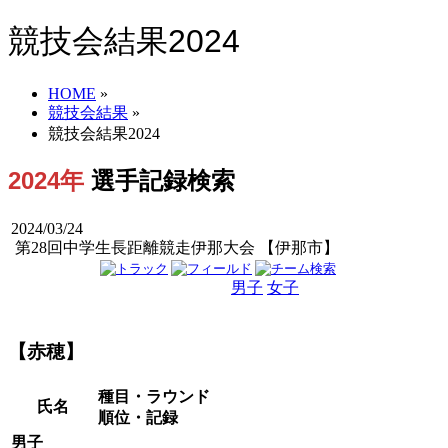
競技会結果2024
HOME
»
競技会結果
»
競技会結果2024
2024年
選手記録検索
2024/03/24
第28回中学生長距離競走伊那大会 【伊那市】
男子
女子
男女
【赤穂】
種目・ラウンド
氏名
順位・記録
男子