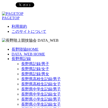
PAGETOP
利用規約
このサイトについて
長野陸協HOME
DATA_WEB HOME
長野県記録
長野県記録/男子
長野県記録/女子
長野県記録/男女
長野県高校生記録/男子
長野県高校生記録/女子
長野県中学生記録/男子
長野県中学生記録/女子
長野県小学生記録/男子
長野県小学生記録/女子