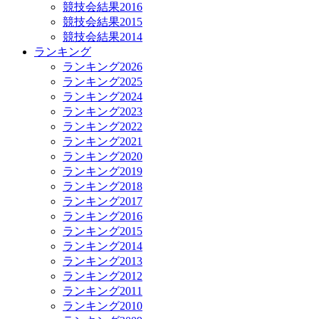
競技会結果2016
競技会結果2015
競技会結果2014
ランキング
ランキング2026
ランキング2025
ランキング2024
ランキング2023
ランキング2022
ランキング2021
ランキング2020
ランキング2019
ランキング2018
ランキング2017
ランキング2016
ランキング2015
ランキング2014
ランキング2013
ランキング2012
ランキング2011
ランキング2010