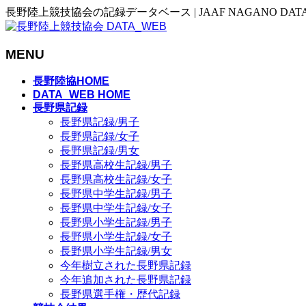
長野陸上競技協会の記録データベース | JAAF NAGANO DAT
MENU
メ
長野陸協HOME
ニ
DATA_WEB HOME
長野県記録
ュ
長野県記録/男子
ー
長野県記録/女子
を
長野県記録/男女
飛
長野県高校生記録/男子
ば
長野県高校生記録/女子
す
長野県中学生記録/男子
長野県中学生記録/女子
長野県小学生記録/男子
長野県小学生記録/女子
長野県小学生記録/男女
今年樹立された長野県記録
今年追加された長野県記録
長野県選手権・歴代記録