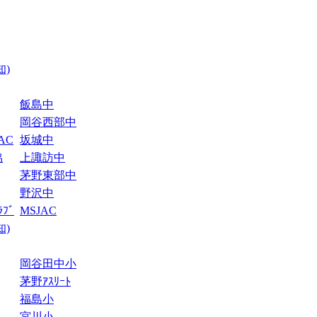
知)
飯島中
岡谷西部中
AC
坂城中
協
上諏訪中
茅野東部中
野沢中
ﾌﾞ
MSJAC
知)
岡谷田中小
茅野ｱｽﾘｰﾄ
福島小
宮川小