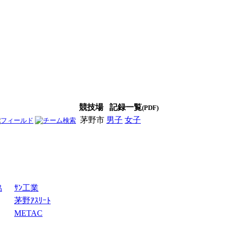
競技場
記録一覧
(PDF)
茅野市
男子
女子
男女
協
ｻﾝ工業
茅野ｱｽﾘｰﾄ
METAC