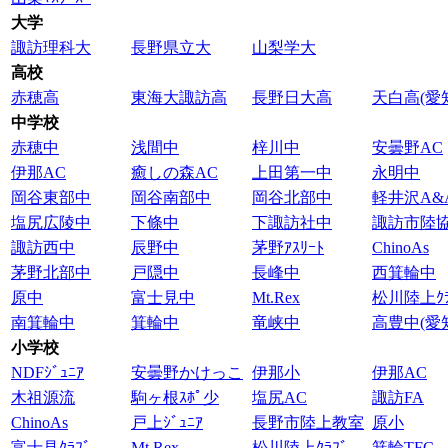
大学
諏訪理科大
長野県立大
山梨学大
高校
赤穂高
東海大諏訪高
長野日大高
天白高(愛
中学校
赤穂中
浅間中
梓川中
安曇野AC
伊那AC
癒しの森AC
上田第一中
永明中
岡谷東部中
岡谷南部中
岡谷北部中
軽井沢A&
塩尻広陵中
下條中
下諏訪社中
諏訪市陸
諏訪西中
辰野中
茅野ｱｽﾘｰﾄ
ChinoAs
茅野北部中
戸隠中
長峰中
西箕輪中
原中
富士見中
Mt.Rex
松川陸上ｸﾗ
南箕輪中
箕輪中
竜峡中
高豊中(愛
小学校
NDFｼﾞｭﾆｱ
安曇野かけっこ
伊那小
伊那AC
木祖源流
駒ヶ根ｽﾎﾟ少
塩尻AC
諏訪FA
ChinoAs
戸上ｼﾞｭﾆｱ
長野市陸上教室
原小
富士見ｸﾗﾌﾞ
Mt.Rex
松川陸上ｸﾗﾌﾞ
箕輪TFC