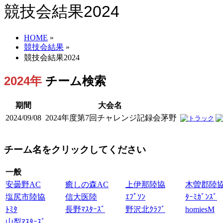
競技会結果2024
HOME
»
競技会結果
»
競技会結果2024
2024年
チーム検索
期間
大会名
2024/09/08
2024年度第7回チャレンジ記録会茅野
チーム名をクリックしてください
一般
安曇野AC
癒しの森AC
上伊那陸協
木曽郡陸
塩尻市陸協
信大医陸
ｴﾌﾟｿﾝ
ﾀｰﾐｶﾞﾝｽﾞ
ﾄﾐﾀ
長野ﾏｽﾀｰｽﾞ
野沢北ｸﾗﾌﾞ
homiesM
山梨ﾏｽﾀｰｽﾞ