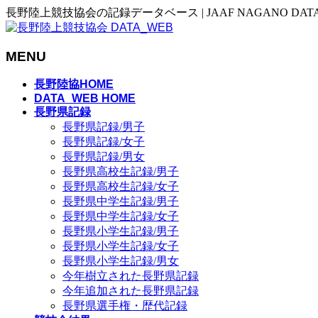
長野陸上競技協会の記録データベース | JAAF NAGANO DAT
MENU
メ
長野陸協HOME
ニ
DATA_WEB HOME
長野県記録
ュ
長野県記録/男子
ー
長野県記録/女子
を
長野県記録/男女
飛
長野県高校生記録/男子
ば
長野県高校生記録/女子
す
長野県中学生記録/男子
長野県中学生記録/女子
長野県小学生記録/男子
長野県小学生記録/女子
長野県小学生記録/男女
今年樹立された長野県記録
今年追加された長野県記録
長野県選手権・歴代記録