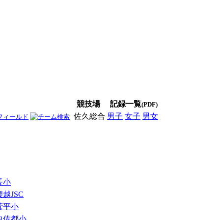
競技場
記録一覧
(PDF)
佐久総合
男子
女子
男女
長小
腰越JSC
菅平小
中佐都小