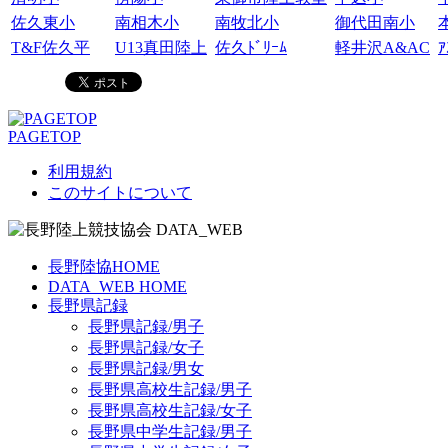
佐久東小
南相木小
南牧北小
御代田南小
T&F佐久平
U13真田陸上
佐久ﾄﾞﾘｰﾑ
軽井沢A&AC
ｱ
PAGETOP
利用規約
このサイトについて
長野陸協HOME
DATA_WEB HOME
長野県記録
長野県記録/男子
長野県記録/女子
長野県記録/男女
長野県高校生記録/男子
長野県高校生記録/女子
長野県中学生記録/男子