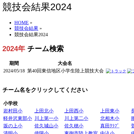
競技会結果2024
HOME
»
競技会結果
»
競技会結果2024
2024年
チーム検索
期間
大会名
2024/05/18
第40回東信地区小学生陸上競技大会
チーム名をクリックしてください
小学校
岩村田小
上田北小
上田西小
上田東小
軽井沢東部小
川上第一小
川上第二小
北相木小
坂の上小
佐久城山小
佐久穂小
真田ｸﾗﾌﾞ
清明小
傍陽小
東御市陸上教室
中込小