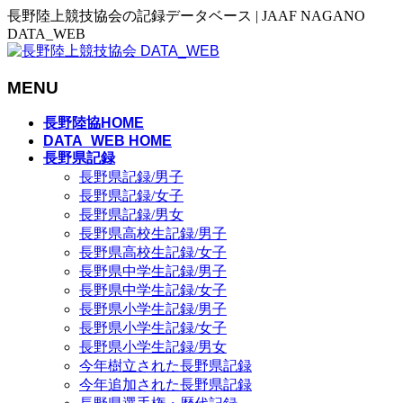
長野陸上競技協会の記録データベース | JAAF NAGANO
DATA_WEB
MENU
メ
長野陸協HOME
ニ
DATA_WEB HOME
長野県記録
ュ
長野県記録/男子
ー
長野県記録/女子
を
長野県記録/男女
飛
長野県高校生記録/男子
ば
長野県高校生記録/女子
す
長野県中学生記録/男子
長野県中学生記録/女子
長野県小学生記録/男子
長野県小学生記録/女子
長野県小学生記録/男女
今年樹立された長野県記録
今年追加された長野県記録