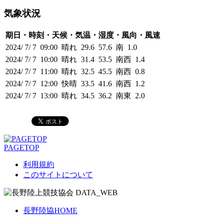
気象状況
期日・時刻・天候・気温・湿度・風向・風速
2024/ 7/ 7 09:00 晴れ 29.6 57.6 南 1.0
2024/ 7/ 7 10:00 晴れ 31.4 53.5 南西 1.4
2024/ 7/ 7 11:00 晴れ 32.5 45.5 南西 0.8
2024/ 7/ 7 12:00 快晴 33.5 41.6 南西 1.2
2024/ 7/ 7 13:00 晴れ 34.5 36.2 南東 2.0
PAGETOP
利用規約
このサイトについて
長野陸協HOME