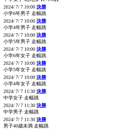
2024/ 7/ 7 10:00
決勝
小学6年男子 走幅跳
2024/ 7/ 7 10:00
決勝
小学4年男子 走幅跳
2024/ 7/ 7 10:00
決勝
小学5年男子 走幅跳
2024/ 7/ 7 10:00
決勝
小学6年女子 走幅跳
2024/ 7/ 7 10:00
決勝
小学5年女子 走幅跳
2024/ 7/ 7 10:00
決勝
小学4年女子 走幅跳
2024/ 7/ 7 11:30
決勝
中学女子 走幅跳
2024/ 7/ 7 11:30
決勝
中学男子 走幅跳
2024/ 7/ 7 11:30
決勝
男子40歳未満 走幅跳