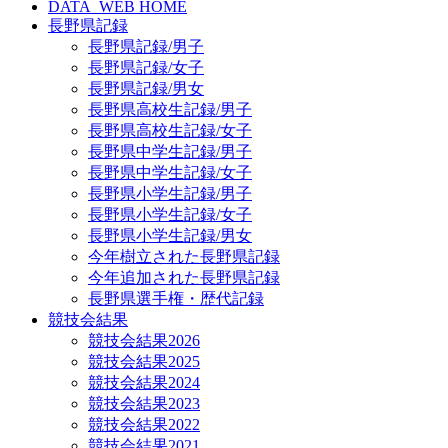
DATA_WEB HOME
長野県記録
長野県記録/男子
長野県記録/女子
長野県記録/男女
長野県高校生記録/男子
長野県高校生記録/女子
長野県中学生記録/男子
長野県中学生記録/女子
長野県小学生記録/男子
長野県小学生記録/女子
長野県小学生記録/男女
今年樹立された長野県記録
今年追加された長野県記録
長野県選手権・歴代記録
競技会結果
競技会結果2026
競技会結果2025
競技会結果2024
競技会結果2023
競技会結果2022
競技会結果2021