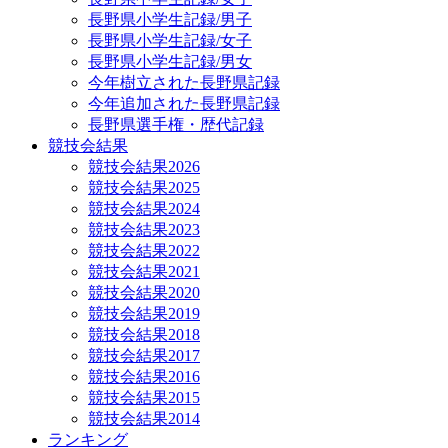
長野県小学生記録/男子
長野県小学生記録/女子
長野県小学生記録/男女
今年樹立された長野県記録
今年追加された長野県記録
長野県選手権・歴代記録
競技会結果
競技会結果2026
競技会結果2025
競技会結果2024
競技会結果2023
競技会結果2022
競技会結果2021
競技会結果2020
競技会結果2019
競技会結果2018
競技会結果2017
競技会結果2016
競技会結果2015
競技会結果2014
ランキング