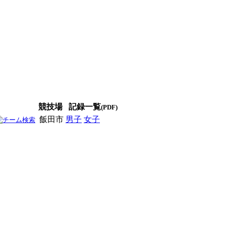
競技場
記録一覧
(PDF)
飯田市
男子
女子
男女