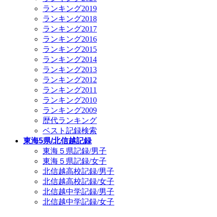
ランキング2019
ランキング2018
ランキング2017
ランキング2016
ランキング2015
ランキング2014
ランキング2013
ランキング2012
ランキング2011
ランキング2010
ランキング2009
歴代ランキング
ベスト記録検索
東海5県/北信越記録
東海５県記録/男子
東海５県記録/女子
北信越高校記録/男子
北信越高校記録/女子
北信越中学記録/男子
北信越中学記録/女子