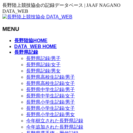
長野陸上競技協会の記録データベース | JAAF NAGANO
DATA_WEB
MENU
メ
長野陸協HOME
ニ
DATA_WEB HOME
長野県記録
ュ
長野県記録/男子
ー
長野県記録/女子
を
長野県記録/男女
飛
長野県高校生記録/男子
ば
長野県高校生記録/女子
す
長野県中学生記録/男子
長野県中学生記録/女子
長野県小学生記録/男子
長野県小学生記録/女子
長野県小学生記録/男女
今年樹立された長野県記録
今年追加された長野県記録