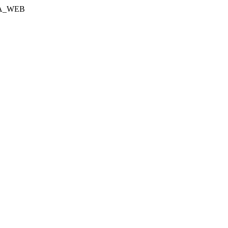
A_WEB