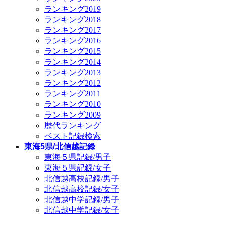
ランキング2019
ランキング2018
ランキング2017
ランキング2016
ランキング2015
ランキング2014
ランキング2013
ランキング2012
ランキング2011
ランキング2010
ランキング2009
歴代ランキング
ベスト記録検索
東海5県/北信越記録
東海５県記録/男子
東海５県記録/女子
北信越高校記録/男子
北信越高校記録/女子
北信越中学記録/男子
北信越中学記録/女子