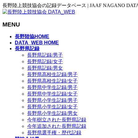
長野陸上競技協会の記録データベース | JAAF NAGANO DAT
MENU
メ
長野陸協HOME
ニ
DATA_WEB HOME
長野県記録
ュ
長野県記録/男子
ー
長野県記録/女子
を
長野県記録/男女
飛
長野県高校生記録/男子
ば
長野県高校生記録/女子
す
長野県中学生記録/男子
長野県中学生記録/女子
長野県小学生記録/男子
長野県小学生記録/女子
長野県小学生記録/男女
今年樹立された長野県記録
今年追加された長野県記録
長野県選手権・歴代記録