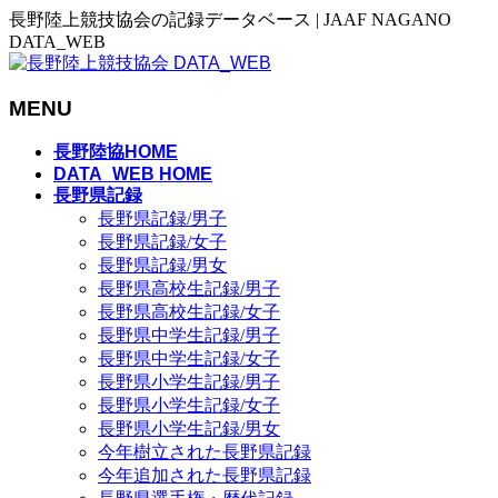
長野陸上競技協会の記録データベース | JAAF NAGANO
DATA_WEB
MENU
メ
長野陸協HOME
ニ
DATA_WEB HOME
長野県記録
ュ
長野県記録/男子
ー
長野県記録/女子
を
長野県記録/男女
飛
長野県高校生記録/男子
ば
長野県高校生記録/女子
す
長野県中学生記録/男子
長野県中学生記録/女子
長野県小学生記録/男子
長野県小学生記録/女子
長野県小学生記録/男女
今年樹立された長野県記録
今年追加された長野県記録