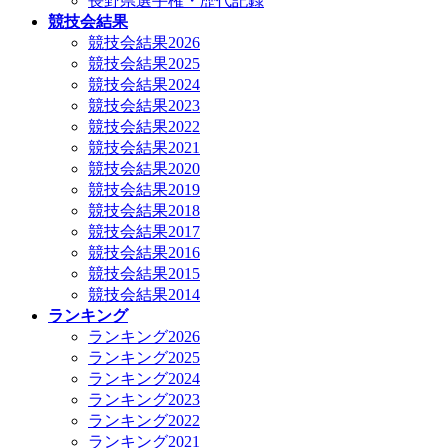
長野県選手権・歴代記録
競技会結果
競技会結果2026
競技会結果2025
競技会結果2024
競技会結果2023
競技会結果2022
競技会結果2021
競技会結果2020
競技会結果2019
競技会結果2018
競技会結果2017
競技会結果2016
競技会結果2015
競技会結果2014
ランキング
ランキング2026
ランキング2025
ランキング2024
ランキング2023
ランキング2022
ランキング2021