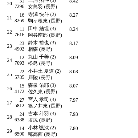
三浦 拓斗 (3)
31
8.42
20
7296
女鳥羽 (長野)
寺澤 快斗 (2)
16
8.27
21
8269
駒ヶ根東 (長野)
田中 結惺 (3)
11
8.24
22
7616
岡谷南部 (長野)
鈴木 裕也 (3)
23
8.17
23
4902
相森 (長野)
丸山 千善 (2)
12
8.09
24
7093
松島 (長野)
小井土 夏道 (2)
22
8.08
25
5785
犀陵 (長野)
森泉 佑耶 (3)
15
8.07
26
4172
佐久東 (長野)
宮入 孝司 (3)
27
7.97
27
5812
篠ノ井東 (長野)
吉本 斗羽 (3)
24
7.93
28
6388
塩尻 (長野)
小林 颯汰 (2)
14
7.80
29
6590
穂高西 (長野)