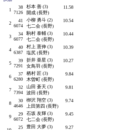
杉本 善 (3)
38
11.58
1
7126
開成 (長野)
小柳 勇斗 (2)
41
10.54
2
6074
七二会 (長野)
駒村 泰輔 (3)
34
10.44
3
6077
七二会 (長野)
村上 憲伸 (3)
40
10.39
4
6387
塩尻 (長野)
折井 亜星 (3)
39
10.27
5
7291
女鳥羽 (長野)
栖村 匠 (3)
37
9.84
6
6280
木曽町 (長野)
山田 蒼天 (3)
32
9.81
7
7394
波田 (長野)
栁沢 翔空 (3)
30
9.74
8
4646
上田第四 (長野)
石坂 友輝 (3)
29
9.45
9
6072
七二会 (長野)
豊田 大夢 (3)
25
9.27
10