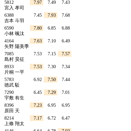
5812
7.97
7.49
7.43
宮入 孝司
6388
7.45
7.93
7.68
吉本 斗羽
6590
7.80
6.85
6.88
小林 颯汰
4164
7.63
7.10
6.49
矢野 陽美季
7085
7.53
7.15
7.57
島村 昊征
8933
7.53
7.30
7.34
片桐 一平
5783
6.92
7.50
7.44
徳武 駈
7290
6.45
7.29
7.01
宇敷 有生
8396
7.23
6.95
6.95
原田 天
8214
7.17
6.72
6.47
上條 翔太
4146
6.64
6.78
7.03