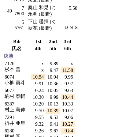
奥山 和晃 (2)
7
5.58
40
7800
永明 (長野)
下山 暖揮 (3)
5
ＤＮＳ
5761
裾花 (長野)
Bib
1st
2nd
3rd
氏名
4th
5th
6th
決勝
7126
x
9.89
x
杉本 善
x
9.47
11.58
6074
10.54
10.04
9.95
小柳 勇斗
9.91
10.36
9.97
6077
10.24
10.05
9.63
駒村 泰輔
10.30
9.99
10.44
6387
10.20
10.13
10.33
村上 憲伸
9.50
10.39
10.07
7291
9.55
9.53
9.06
折井 亜星
9.32
9.41
10.27
6280
9.26
9.67
9.84
栖村 匠