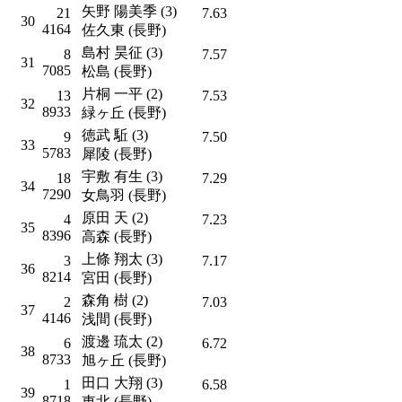
矢野 陽美季 (3)
21
7.63
30
4164
佐久東 (長野)
島村 昊征 (3)
8
7.57
31
7085
松島 (長野)
片桐 一平 (2)
13
7.53
32
8933
緑ヶ丘 (長野)
徳武 駈 (3)
9
7.50
33
5783
犀陵 (長野)
宇敷 有生 (3)
18
7.29
34
7290
女鳥羽 (長野)
原田 天 (2)
4
7.23
35
8396
高森 (長野)
上條 翔太 (3)
3
7.17
36
8214
宮田 (長野)
森角 樹 (2)
2
7.03
37
4146
浅間 (長野)
渡邊 琉太 (2)
6
6.72
38
8733
旭ヶ丘 (長野)
田口 大翔 (3)
1
6.58
39
8718
東北 (長野)