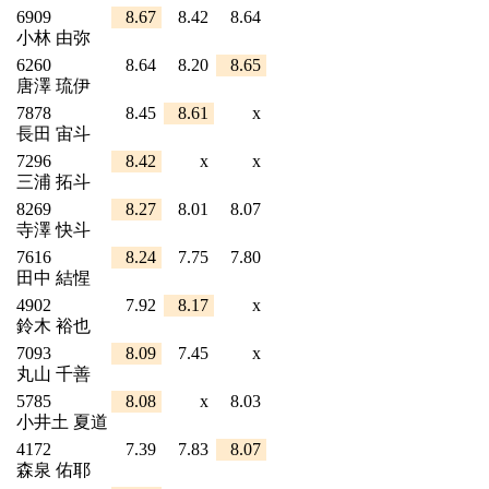
6909
8.67
8.42
8.64
小林 由弥
6260
8.64
8.20
8.65
唐澤 琉伊
7878
8.45
8.61
x
長田 宙斗
7296
8.42
x
x
三浦 拓斗
8269
8.27
8.01
8.07
寺澤 快斗
7616
8.24
7.75
7.80
田中 結惺
4902
7.92
8.17
x
鈴木 裕也
7093
8.09
7.45
x
丸山 千善
5785
8.08
x
8.03
小井土 夏道
4172
7.39
7.83
8.07
森泉 佑耶