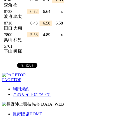
森角 樹
8733
6.72
6.64
x
渡邊 琉太
8718
6.43
6.58
6.58
田口 大翔
7800
5.58
4.89
x
奥山 和晃
5761
下山 暖揮
PAGETOP
利用規約
このサイトについて
長野陸協HOME