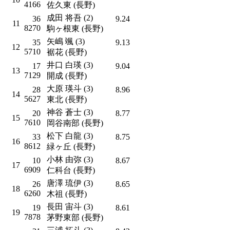
4166
佐久東 (長野)
成田 将吾 (2)
36
9.24
11
8270
駒ヶ根東 (長野)
矢嶋 颯 (3)
35
9.13
12
5710
裾花 (長野)
井口 白瑛 (3)
17
9.04
13
7129
開成 (長野)
大原 瑛斗 (3)
28
8.96
14
5627
東北 (長野)
神谷 蒼士 (3)
20
8.77
15
7610
岡谷南部 (長野)
松下 白龍 (3)
33
8.75
16
8612
緑ヶ丘 (長野)
小林 由弥 (3)
10
8.67
17
6909
仁科台 (長野)
唐澤 琉伊 (3)
26
8.65
18
6260
木祖 (長野)
長田 宙斗 (3)
19
8.61
19
7878
茅野東部 (長野)