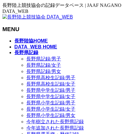
長野陸上競技協会の記録データベース | JAAF NAGANO
DATA_WEB
MENU
メ
長野陸協HOME
ニ
DATA_WEB HOME
長野県記録
ュ
長野県記録/男子
ー
長野県記録/女子
を
長野県記録/男女
飛
長野県高校生記録/男子
ば
長野県高校生記録/女子
す
長野県中学生記録/男子
長野県中学生記録/女子
長野県小学生記録/男子
長野県小学生記録/女子
長野県小学生記録/男女
今年樹立された長野県記録
今年追加された長野県記録