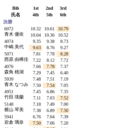
Bib
1st
2nd
3rd
氏名
4th
5th
6th
決勝
6072
10.32
10.61
10.79
青木 優依
10.04
10.36
10.52
4074
9.35
9.38
8.73
中嶋 美代
9.63
8.76
9.27
5071
7.81
7.78
8.28
西原 由稀佳
7.22
8.12
7.72
4076
7.66
7.78
7.37
森角 桃湖
7.29
7.45
6.40
5939
7.48
7.51
7.19
青木 なつみ
7.50
7.54
7.05
4951
7.45
6.86
7.35
竹田 瑛蘭
7.11
7.03
7.52
5148
7.18
7.49
7.00
横山 琴美
7.38
6.89
7.50
5941
6.76
7.04
7.39
岩倉 璃奈
7.50
7.06
7.20