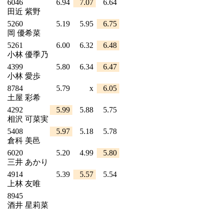
6046
6.94
7.07
6.64
田近 紫野
5260
5.19
5.95
6.75
岡 優希菜
5261
6.00
6.32
6.48
小林 優季乃
4399
5.80
6.34
6.47
小林 愛歩
8784
5.79
x
6.05
土屋 彩希
4292
5.99
5.88
5.75
相沢 可菜実
5408
5.97
5.18
5.78
倉科 美邑
6020
5.20
4.99
5.80
三井 あかり
4914
5.39
5.57
5.54
上林 友唯
8945
酒井 星莉菜