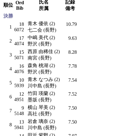
氏名
記録
Ord
順位
Bib
所属
備考
決勝
青木 優依 (2)
18
10.79
1
6072
七二会 (長野)
中嶋 美代 (2)
17
9.63
2
4074
野沢 (長野)
西原 由稀佳 (2)
15
8.28
3
5071
南宮 (長野)
森角 桃湖 (2)
16
7.78
4
4076
野沢 (長野)
青木 なつみ (2)
10
7.54
5
5939
川中島 (長野)
竹田 瑛蘭 (2)
12
7.52
6
4951
墨坂 (長野)
横山 琴美 (2)
9
7.50
7
5148
高社 (長野)
岩倉 璃奈 (2)
13
7.50
8
5941
川中島 (長野)
田近 紫野 (2)
14
7.07