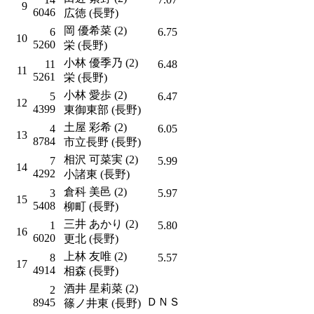
9
6046
広徳 (長野)
岡 優希菜 (2)
6
6.75
10
5260
栄 (長野)
小林 優季乃 (2)
11
6.48
11
5261
栄 (長野)
小林 愛歩 (2)
5
6.47
12
4399
東御東部 (長野)
土屋 彩希 (2)
4
6.05
13
8784
市立長野 (長野)
相沢 可菜実 (2)
7
5.99
14
4292
小諸東 (長野)
倉科 美邑 (2)
3
5.97
15
5408
柳町 (長野)
三井 あかり (2)
1
5.80
16
6020
更北 (長野)
上林 友唯 (2)
8
5.57
17
4914
相森 (長野)
酒井 星莉菜 (2)
2
ＤＮＳ
8945
篠ノ井東 (長野)