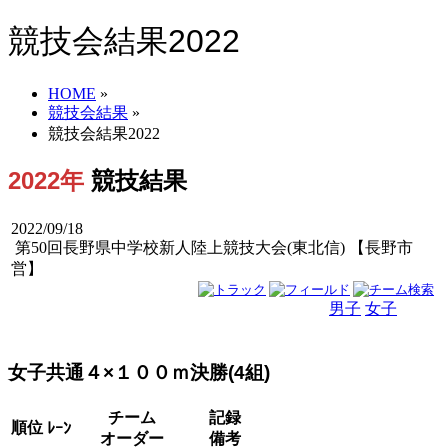
競技会結果2022
HOME
»
競技会結果
»
競技会結果2022
2022年
競技結果
2022/09/18
第50回長野県中学校新人陸上競技大会(東北信) 【長野市
営】
男子
女子
男女
女子共通４×１００ｍ決勝(4組)
チーム
記録
順位
ﾚｰﾝ
オーダー
備考