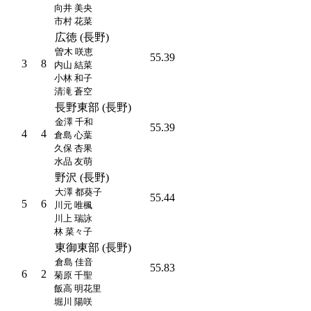
向井 美央
市村 花菜
広徳 (長野)
曽木 咲恵
55.39
3
8
内山 結菜
小林 和子
清滝 蒼空
長野東部 (長野)
金澤 千和
55.39
4
4
倉島 心葉
久保 杏果
水品 友萌
野沢 (長野)
大澤 都葵子
55.44
5
6
川元 唯楓
川上 瑞詠
林 菜々子
東御東部 (長野)
倉島 佳音
55.83
6
2
菊原 千聖
飯高 明花里
堀川 陽咲