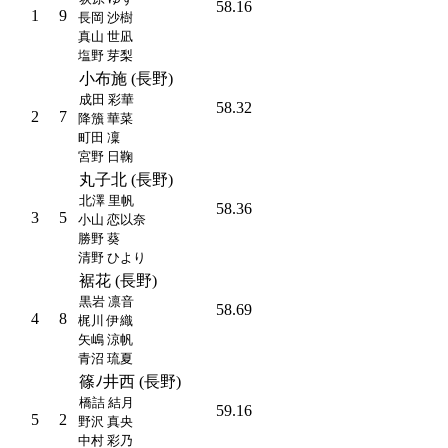
58.16
1
9
長岡 沙樹
真山 世凪
塩野 芽梨
小布施 (長野)
成田 彩華
58.32
2
7
降籏 華菜
町田 凜
宮野 日鞠
丸子北 (長野)
北澤 里帆
58.36
3
5
小山 恋以奈
勝野 葵
清野 ひより
裾花 (長野)
黒岩 凛音
58.69
4
8
梶川 伊織
矢嶋 涼帆
青沼 琉夏
篠ﾉ井西 (長野)
橋詰 結月
59.16
5
2
野沢 真央
中村 彩乃