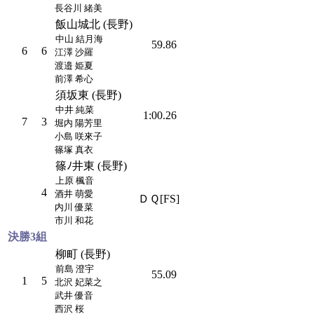
長谷川 緒美
飯山城北 (長野)
中山 結月海
59.86
6
6
江澤 沙羅
渡邉 姫夏
前澤 希心
須坂東 (長野)
中井 純菜
1:00.26
7
3
堀内 陽芳里
小島 咲來子
篠塚 真衣
篠ﾉ井東 (長野)
上原 楓音
4
酒井 萌愛
ＤＱ[FS]
内川 優菜
市川 和花
決勝3組
柳町 (長野)
前島 澄宇
55.09
1
5
北沢 妃菜之
武井 優音
西沢 桜