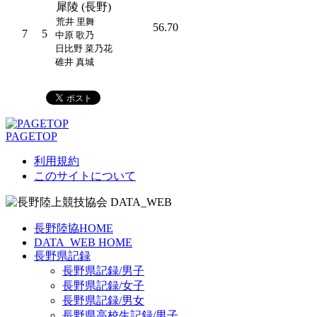
犀陵 (長野)
荒井 里舞
56.70
7
5
中原 歌乃
日比野 菜乃花
碓井 真城
PAGETOP
利用規約
このサイトについて
長野陸協HOME
DATA_WEB HOME
長野県記録
長野県記録/男子
長野県記録/女子
長野県記録/男女
長野県高校生記録/男子