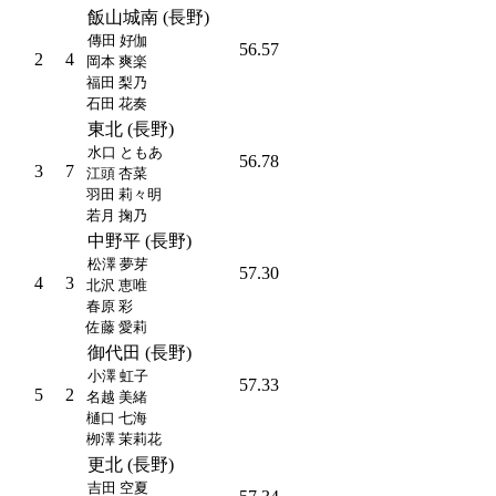
飯山城南 (長野)
傳田 好伽
56.57
2
4
岡本 爽楽
福田 梨乃
石田 花奏
東北 (長野)
水口 ともあ
56.78
3
7
江頭 杏菜
羽田 莉々明
若月 掬乃
中野平 (長野)
松澤 夢芽
57.30
4
3
北沢 恵唯
春原 彩
佐藤 愛莉
御代田 (長野)
小澤 虹子
57.33
5
2
名越 美緒
樋口 七海
栁澤 茉莉花
更北 (長野)
吉田 空夏