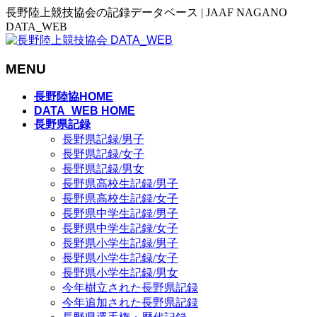
長野陸上競技協会の記録データベース | JAAF NAGANO
DATA_WEB
MENU
メ
長野陸協HOME
ニ
DATA_WEB HOME
長野県記録
ュ
長野県記録/男子
ー
長野県記録/女子
を
長野県記録/男女
飛
長野県高校生記録/男子
ば
長野県高校生記録/女子
す
長野県中学生記録/男子
長野県中学生記録/女子
長野県小学生記録/男子
長野県小学生記録/女子
長野県小学生記録/男女
今年樹立された長野県記録
今年追加された長野県記録