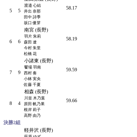
渡邉 心結
58.17
5
5
井出 奈那
田中 詩季
坂口 優芽
南宮 (長野)
羽片 朱莉
58.19
6
6
森田 遼
今村 朱里
松橋 花
小諸東 (長野)
饗場 羽南
59.59
7
9
西村 奏
小林 実央
佐藤 千夏
相森 (長野)
川並 木乃葉
59.66
8
4
原田 帆乃果
根岸 莉子
高野 由乃
決勝2組
軽井沢 (長野)
荻原 ゆず