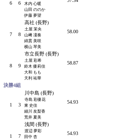
57.34
6
6
木内 心暖
山田 ののか
伊藤 夢望
高社 (長野)
土屋 茉央
58.00
7
8
山﨑 凜奏
綿貫 美咲
横山 琴美
市立長野 (長野)
土屋 彩希
58.87
8
9
鈴木 優莉佳
大和 もも
天利 祐華
決勝4組
川中島 (長野)
寺島 彩優花
54.93
1
3
東 史佳
細川 友梨香
荒井 夏美
浅間 (長野)
渡辺 夢彩
54.93
1
7
田中 杏