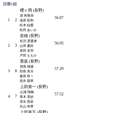
決勝1組
櫻ヶ岡 (長野)
原 和香奈
56.87
1
2
湯原 彩和
松本 結愛
松田 あいか
若穂 (長野)
松沢 星愛来
56.95
2
3
山嵜 夏鈴
原田 未羽
戸田 ももか
墨坂 (長野)
西島 柚葵
57.29
3
8
田島 美月
篠原 珠々
長井 梨華
上田第一 (長野)
山浦 瑠楠
57.52
4
7
青木 里紗
清水 悠凪
丸山 幸華
上田第五 (長野)