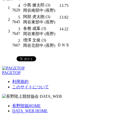
小島 健太郎 (3)
4
13.75
1
7629
岡谷南部中 (長野)
阿部 虎太朗 (3)
5
13.82
2
7645
岡谷東部中 (長野)
各務 成葉 (3)
3
14.22
3
7647
岡谷東部中 (長野)
増澤 文俊 (3)
2
ＤＮＳ
7607
岡谷北部中 (長野)
PAGETOP
利用規約
このサイトについて
長野陸協HOME
DATA_WEB HOME