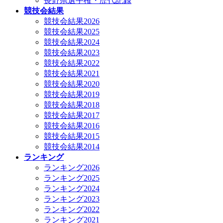
長野県選手権・歴代記録
競技会結果
競技会結果2026
競技会結果2025
競技会結果2024
競技会結果2023
競技会結果2022
競技会結果2021
競技会結果2020
競技会結果2019
競技会結果2018
競技会結果2017
競技会結果2016
競技会結果2015
競技会結果2014
ランキング
ランキング2026
ランキング2025
ランキング2024
ランキング2023
ランキング2022
ランキング2021