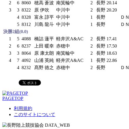
2
6
8060
穂高 蒼波
南箕輪中
2
長野
20.14
3
3
8322
原 伊吹
中川中
2
長野
20.20
4
8328
富永 諄平
中川中
1
長野
Ｄ
5
8312
川島 龍斗
中川中
1
長野
Ｄ
決勝2組(0.0)
1
5
4088
橋詰 蓮平
軽井沢A&AC
2
長野
17.41
2
6
8237
上田 暖幸
赤穂中
2
長野
17.50
3
3
8064
原 康太朗
南箕輪中
2
長野
18.63
4
7
4092
山浦 英純
軽井沢A&AC
1
長野
22.86
4
8232
髙野 徳之
赤穂中
2
長野
Ｄ
PAGETOP
利用規約
このサイトについて