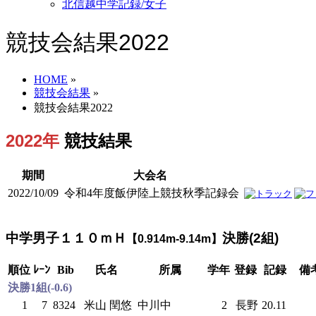
北信越中学記録/女子
競技会結果2022
HOME
»
競技会結果
»
競技会結果2022
2022年
競技結果
期間
大会名
2022/10/09
令和4年度飯伊陸上競技秋季記録会
中学男子１１０ｍＨ
決勝(2組)
【0.914m-9.14m】
順位
ﾚｰﾝ
Bib
氏名
所属
学年
登録
記録
備
決勝1組(-0.6)
1
7
8324
米山 閏悠
中川中
2
長野
20.11