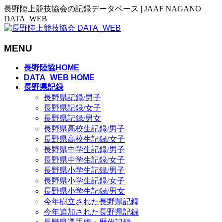
長野陸上競技協会の記録データベース | JAAF NAGANO
DATA_WEB
MENU
メ
長野陸協HOME
ニ
DATA_WEB HOME
長野県記録
ュ
長野県記録/男子
ー
長野県記録/女子
を
長野県記録/男女
飛
長野県高校生記録/男子
ば
長野県高校生記録/女子
す
長野県中学生記録/男子
長野県中学生記録/女子
長野県小学生記録/男子
長野県小学生記録/女子
長野県小学生記録/男女
今年樹立された長野県記録
今年追加された長野県記録