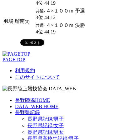
4位 44.19
４×１００ｍ 予選
共通-
3位 44.12
羽場 瑠南
(3)
４×１００ｍ 決勝
共通-
4位 44.19
PAGETOP
利用規約
このサイトについて
長野陸協HOME
DATA_WEB HOME
長野県記録
長野県記録/男子
長野県記録/女子
長野県記録/男女
長野県高校生記録/男子