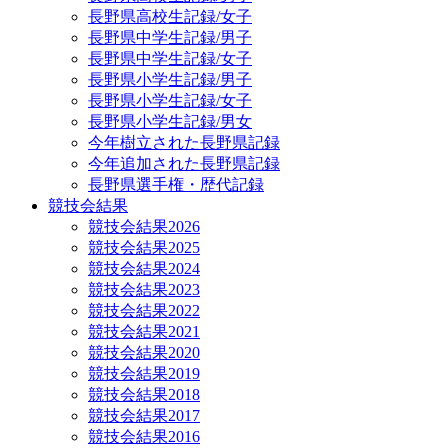
長野県高校生記録/女子
長野県中学生記録/男子
長野県中学生記録/女子
長野県小学生記録/男子
長野県小学生記録/女子
長野県小学生記録/男女
今年樹立された長野県記録
今年追加された長野県記録
長野県選手権・歴代記録
競技会結果
競技会結果2026
競技会結果2025
競技会結果2024
競技会結果2023
競技会結果2022
競技会結果2021
競技会結果2020
競技会結果2019
競技会結果2018
競技会結果2017
競技会結果2016