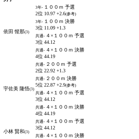
１００ｍ 予選
3年-
2位 10.97 +2.6
(参考)
１００ｍ 決勝
3年-
3位 11.09 +1.3
依田 惺那
(3)
４×１００ｍ 予選
共通-
3位 44.12
４×１００ｍ 決勝
共通-
4位 44.19
２００ｍ 予選
共通-
2位 22.92 +1.3
２００ｍ 決勝
共通-
5位 22.87 +2.9
(参考)
宇佐美 隆悟
(3)
４×１００ｍ 予選
共通-
3位 44.12
４×１００ｍ 決勝
共通-
4位 44.19
４×１００ｍ 予選
共通-
3位 44.12
小林 賢和
(3)
４×１００ｍ 決勝
共通-