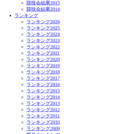
競技会結果2015
競技会結果2014
ランキング
ランキング2026
ランキング2025
ランキング2024
ランキング2023
ランキング2022
ランキング2021
ランキング2020
ランキング2019
ランキング2018
ランキング2017
ランキング2016
ランキング2015
ランキング2014
ランキング2013
ランキング2012
ランキング2011
ランキング2010
ランキング2009