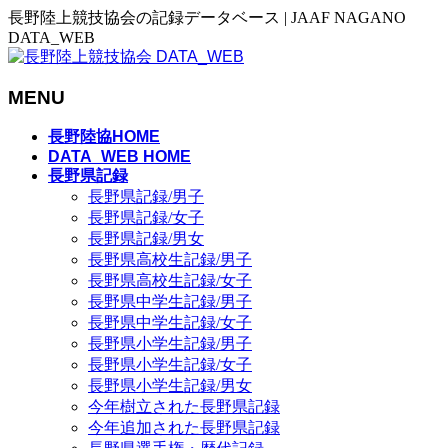
長野陸上競技協会の記録データベース | JAAF NAGANO
DATA_WEB
MENU
メ
長野陸協HOME
ニ
DATA_WEB HOME
長野県記録
ュ
長野県記録/男子
ー
長野県記録/女子
を
長野県記録/男女
飛
長野県高校生記録/男子
ば
長野県高校生記録/女子
す
長野県中学生記録/男子
長野県中学生記録/女子
長野県小学生記録/男子
長野県小学生記録/女子
長野県小学生記録/男女
今年樹立された長野県記録
今年追加された長野県記録