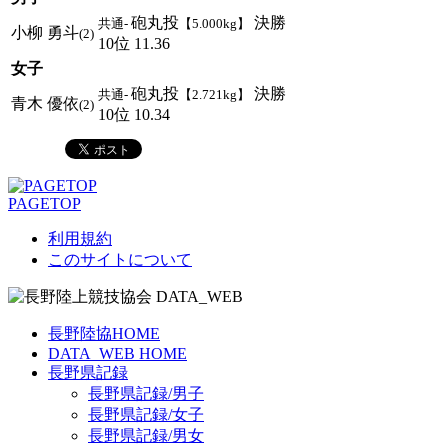
砲丸投
決勝
共通-
【5.000kg】
小柳 勇斗
(2)
10位 11.36
女子
砲丸投
決勝
共通-
【2.721kg】
青木 優依
(2)
10位 10.34
PAGETOP
利用規約
このサイトについて
長野陸協HOME
DATA_WEB HOME
長野県記録
長野県記録/男子
長野県記録/女子
長野県記録/男女