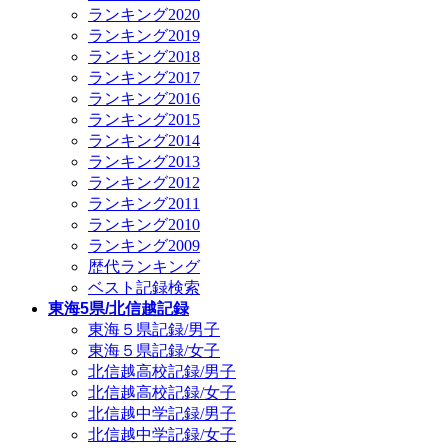
ランキング2020
ランキング2019
ランキング2018
ランキング2017
ランキング2016
ランキング2015
ランキング2014
ランキング2013
ランキング2012
ランキング2011
ランキング2010
ランキング2009
歴代ランキング
ベスト記録検索
東海5県/北信越記録
東海５県記録/男子
東海５県記録/女子
北信越高校記録/男子
北信越高校記録/女子
北信越中学記録/男子
北信越中学記録/女子