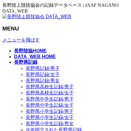
長野陸上競技協会の記録データベース | JAAF NAGANO
DATA_WEB
MENU
メニューを飛ばす
長野陸協HOME
DATA_WEB HOME
長野県記録
長野県記録/男子
長野県記録/女子
長野県記録/男女
長野県高校生記録/男子
長野県高校生記録/女子
長野県中学生記録/男子
長野県中学生記録/女子
長野県小学生記録/男子
長野県小学生記録/女子
長野県小学生記録/男女
今年樹立された長野県記録