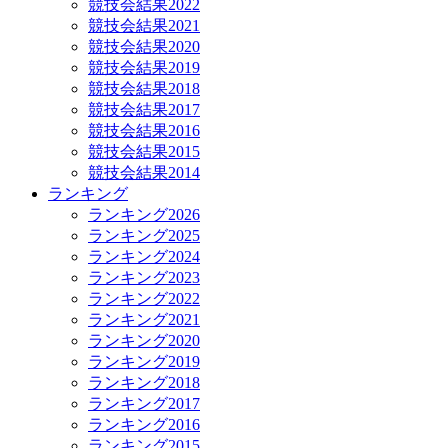
競技会結果2022
競技会結果2021
競技会結果2020
競技会結果2019
競技会結果2018
競技会結果2017
競技会結果2016
競技会結果2015
競技会結果2014
ランキング
ランキング2026
ランキング2025
ランキング2024
ランキング2023
ランキング2022
ランキング2021
ランキング2020
ランキング2019
ランキング2018
ランキング2017
ランキング2016
ランキング2015