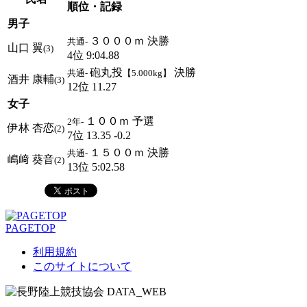
順位・記録
男子
３０００ｍ 決勝
共通-
山口 翼
(3)
4位 9:04.88
砲丸投
決勝
共通-
【5.000kg】
酒井 康輔
(3)
12位 11.27
女子
１００ｍ 予選
2年-
伊林 杏恋
(2)
7位 13.35 -0.2
１５００ｍ 決勝
共通-
嶋﨑 葵音
(2)
13位 5:02.58
PAGETOP
利用規約
このサイトについて