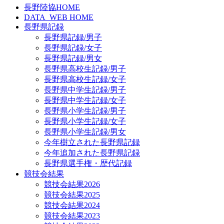
長野陸協HOME
DATA_WEB HOME
長野県記録
長野県記録/男子
長野県記録/女子
長野県記録/男女
長野県高校生記録/男子
長野県高校生記録/女子
長野県中学生記録/男子
長野県中学生記録/女子
長野県小学生記録/男子
長野県小学生記録/女子
長野県小学生記録/男女
今年樹立された長野県記録
今年追加された長野県記録
長野県選手権・歴代記録
競技会結果
競技会結果2026
競技会結果2025
競技会結果2024
競技会結果2023