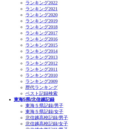
ランキング2022
ランキング2021
ランキング2020
ランキング2019
ランキング2018
ランキング2017
ランキング2016
ランキング2015
ランキング2014
ランキング2013
ランキング2012
ランキング2011
ランキング2010
ランキング2009
歴代ランキング
ベスト記録検索
東海5県/北信越記録
東海５県記録/男子
東海５県記録/女子
北信越高校記録/男子
北信越高校記録/女子