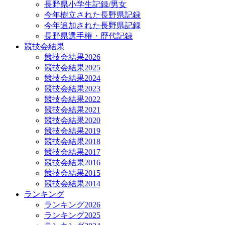
長野県小学生記録/男女
今年樹立された長野県記録
今年追加された長野県記録
長野県選手権・歴代記録
競技会結果
競技会結果2026
競技会結果2025
競技会結果2024
競技会結果2023
競技会結果2022
競技会結果2021
競技会結果2020
競技会結果2019
競技会結果2018
競技会結果2017
競技会結果2016
競技会結果2015
競技会結果2014
ランキング
ランキング2026
ランキング2025