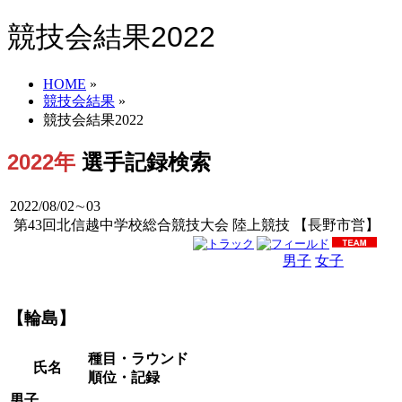
競技会結果2022
HOME
»
競技会結果
»
競技会結果2022
2022年
選手記録検索
2022/08/02∼03
第43回北信越中学校総合競技大会 陸上競技 【長野市営】
男子
女子
男女
【輪島】
種目・ラウンド
氏名
順位・記録
男子