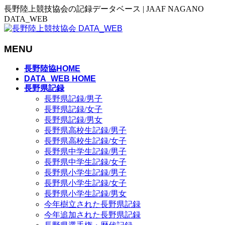
長野陸上競技協会の記録データベース | JAAF NAGANO
DATA_WEB
MENU
メ
長野陸協HOME
ニ
DATA_WEB HOME
長野県記録
ュ
長野県記録/男子
ー
長野県記録/女子
を
長野県記録/男女
飛
長野県高校生記録/男子
ば
長野県高校生記録/女子
す
長野県中学生記録/男子
長野県中学生記録/女子
長野県小学生記録/男子
長野県小学生記録/女子
長野県小学生記録/男女
今年樹立された長野県記録
今年追加された長野県記録