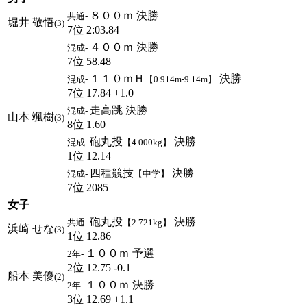
８００ｍ 決勝
共通-
堀井 敬悟
(3)
7位 2:03.84
４００ｍ 決勝
混成-
7位 58.48
１１０ｍＨ
決勝
混成-
【0.914m-9.14m】
7位 17.84 +1.0
走高跳 決勝
混成-
山本 颯樹
(3)
8位 1.60
砲丸投
決勝
混成-
【4.000kg】
1位 12.14
四種競技
決勝
混成-
【中学】
7位 2085
女子
砲丸投
決勝
共通-
【2.721kg】
浜崎 せな
(3)
1位 12.86
１００ｍ 予選
2年-
2位 12.75 -0.1
船本 美優
(2)
１００ｍ 決勝
2年-
3位 12.69 +1.1