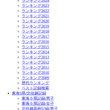
ランキング2024
ランキング2023
ランキング2022
ランキング2021
ランキング2020
ランキング2019
ランキング2018
ランキング2017
ランキング2016
ランキング2015
ランキング2014
ランキング2013
ランキング2012
ランキング2011
ランキング2010
ランキング2009
歴代ランキング
ベスト記録検索
東海5県/北信越記録
東海５県記録/男子
東海５県記録/女子
北信越高校記録/男子