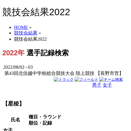
競技会結果2022
HOME
»
競技会結果
»
競技会結果2022
2022年
選手記録検索
2022/08/02∼03
第43回北信越中学校総合競技大会 陸上競技 【長野市営】
男子
女子
男女
【星稜】
種目・ラウンド
氏名
順位・記録
女子