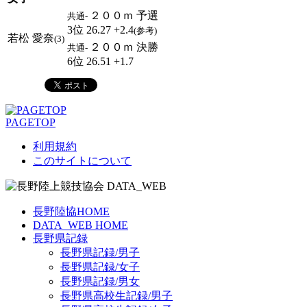
２００ｍ 予選
共通-
3位 26.27 +2.4
(参考)
若松 愛奈
(3)
２００ｍ 決勝
共通-
6位 26.51 +1.7
PAGETOP
利用規約
このサイトについて
長野陸協HOME
DATA_WEB HOME
長野県記録
長野県記録/男子
長野県記録/女子
長野県記録/男女
長野県高校生記録/男子