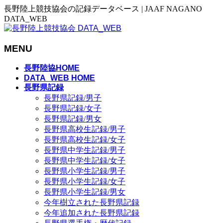
長野陸上競技協会の記録データベース | JAAF NAGANO
DATA_WEB
MENU
メ
長野陸協HOME
ニ
DATA_WEB HOME
長野県記録
ュ
長野県記録/男子
ー
長野県記録/女子
を
長野県記録/男女
飛
長野県高校生記録/男子
ば
長野県高校生記録/女子
す
長野県中学生記録/男子
長野県中学生記録/女子
長野県小学生記録/男子
長野県小学生記録/女子
長野県小学生記録/男女
今年樹立された長野県記録
今年追加された長野県記録