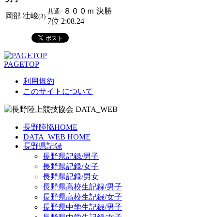
８００ｍ 決勝
共通-
岡部 壮峻
(3)
7位 2:08.24
PAGETOP
利用規約
このサイトについて
長野陸協HOME
DATA_WEB HOME
長野県記録
長野県記録/男子
長野県記録/女子
長野県記録/男女
長野県高校生記録/男子
長野県高校生記録/女子
長野県中学生記録/男子