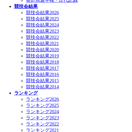
長野県選手権・歴代記録
競技会結果
競技会結果2026
競技会結果2025
競技会結果2024
競技会結果2023
競技会結果2022
競技会結果2021
競技会結果2020
競技会結果2019
競技会結果2018
競技会結果2017
競技会結果2016
競技会結果2015
競技会結果2014
ランキング
ランキング2026
ランキング2025
ランキング2024
ランキング2023
ランキング2022
ランキング2021