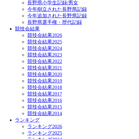
長野県小学生記録/男女
今年樹立された長野県記録
今年追加された長野県記録
長野県選手権・歴代記録
競技会結果
競技会結果2026
競技会結果2025
競技会結果2024
競技会結果2023
競技会結果2022
競技会結果2021
競技会結果2020
競技会結果2019
競技会結果2018
競技会結果2017
競技会結果2016
競技会結果2015
競技会結果2014
ランキング
ランキング2026
ランキング2025