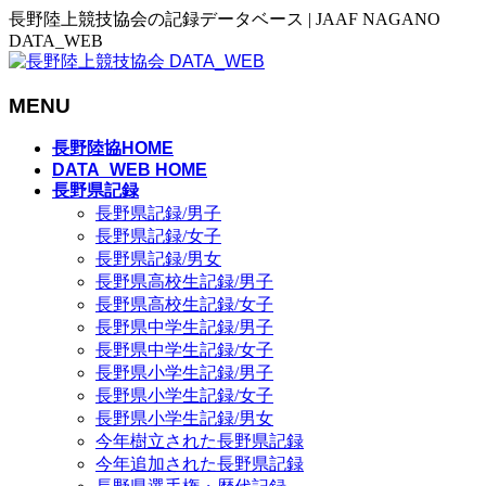
長野陸上競技協会の記録データベース | JAAF NAGANO
DATA_WEB
MENU
メ
長野陸協HOME
ニ
DATA_WEB HOME
長野県記録
ュ
長野県記録/男子
ー
長野県記録/女子
を
長野県記録/男女
飛
長野県高校生記録/男子
ば
長野県高校生記録/女子
す
長野県中学生記録/男子
長野県中学生記録/女子
長野県小学生記録/男子
長野県小学生記録/女子
長野県小学生記録/男女
今年樹立された長野県記録
今年追加された長野県記録