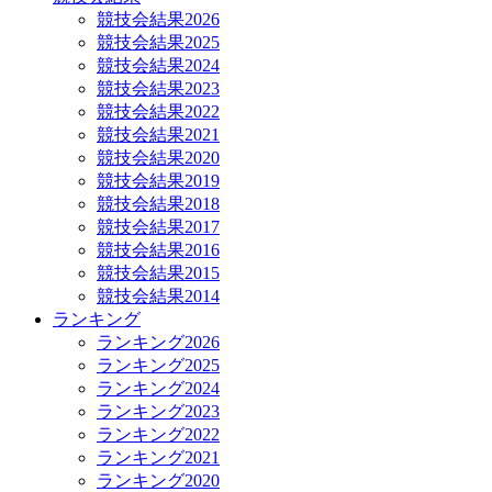
競技会結果2026
競技会結果2025
競技会結果2024
競技会結果2023
競技会結果2022
競技会結果2021
競技会結果2020
競技会結果2019
競技会結果2018
競技会結果2017
競技会結果2016
競技会結果2015
競技会結果2014
ランキング
ランキング2026
ランキング2025
ランキング2024
ランキング2023
ランキング2022
ランキング2021
ランキング2020