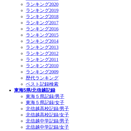
ランキング2020
ランキング2019
ランキング2018
ランキング2017
ランキング2016
ランキング2015
ランキング2014
ランキング2013
ランキング2012
ランキング2011
ランキング2010
ランキング2009
歴代ランキング
ベスト記録検索
東海5県/北信越記録
東海５県記録/男子
東海５県記録/女子
北信越高校記録/男子
北信越高校記録/女子
北信越中学記録/男子
北信越中学記録/女子