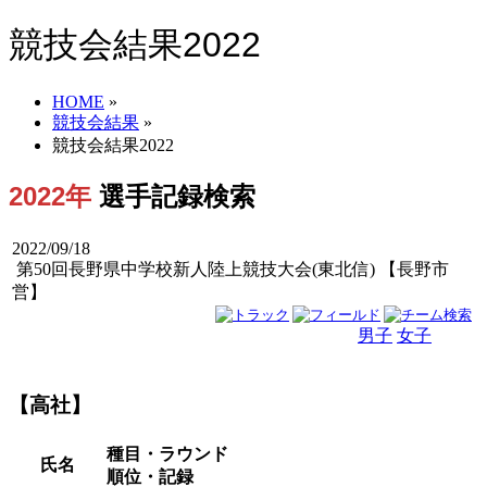
競技会結果2022
HOME
»
競技会結果
»
競技会結果2022
2022年
選手記録検索
2022/09/18
第50回長野県中学校新人陸上競技大会(東北信) 【長野市
営】
男子
女子
男女
【高社】
種目・ラウンド
氏名
順位・記録