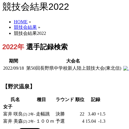
競技会結果2022
HOME
»
競技会結果
»
競技会結果2022
2022年
選手記録検索
期間
大会名
2022/09/18
第50回長野県中学校新人陸上競技大会(東北信)
【野沢温泉】
氏名
種目
ラウンド
順位
記録
女子
富井 咲良
走幅跳
決勝
22
3.40
+1.5
(2)
2年-
富井 美森
１００ｍ
予選
4
15.04
-1.3
(2)
2年-