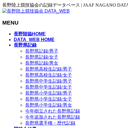
長野陸上競技協会の記録データベース | JAAF NAGANO DAT
MENU
メ
長野陸協HOME
ニ
DATA_WEB HOME
長野県記録
ュ
長野県記録/男子
ー
長野県記録/女子
を
長野県記録/男女
飛
長野県高校生記録/男子
ば
長野県高校生記録/女子
す
長野県中学生記録/男子
長野県中学生記録/女子
長野県小学生記録/男子
長野県小学生記録/女子
長野県小学生記録/男女
今年樹立された長野県記録
今年追加された長野県記録
長野県選手権・歴代記録