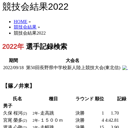
競技会結果2022
HOME
»
競技会結果
»
競技会結果2022
2022年
選手記録検索
期間
大会名
2022/09/18
第50回長野県中学校新人陸上競技大会(東北信)
【篠ノ井東】
氏名
種目
ラウンド
順位
記録
男子
久保 桜河
走高跳
決勝
1
1.70
(2)
2年-
宮尾 榮多
１５００ｍ
決勝
4
4:42.81
(2)
2年-
渡邉 心敬
走幅跳
決勝
15
3.90
(2)
2年-