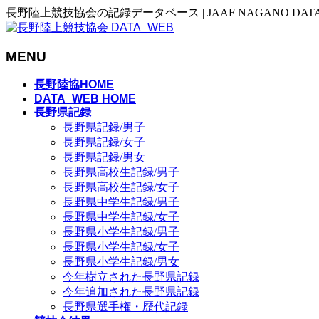
長野陸上競技協会の記録データベース | JAAF NAGANO DAT
MENU
メ
長野陸協HOME
ニ
DATA_WEB HOME
長野県記録
ュ
長野県記録/男子
ー
長野県記録/女子
を
長野県記録/男女
飛
長野県高校生記録/男子
ば
長野県高校生記録/女子
す
長野県中学生記録/男子
長野県中学生記録/女子
長野県小学生記録/男子
長野県小学生記録/女子
長野県小学生記録/男女
今年樹立された長野県記録
今年追加された長野県記録
長野県選手権・歴代記録