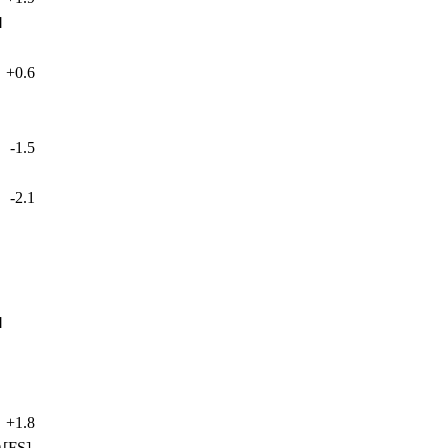
Ｍ
+0.6
-1.5
-2.1
Ｍ
+1.8
[FS]