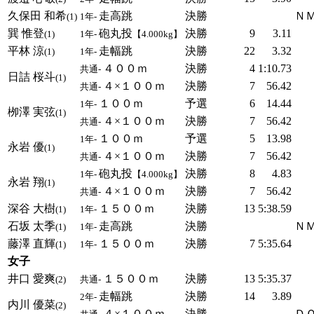
久保田 和希
走高跳
決勝
Ｎ
(1)
1年-
巽 惟登
砲丸投
決勝
9
3.11
(1)
1年-
【4.000kg】
平林 涼
走幅跳
決勝
22
3.32
(1)
1年-
４００ｍ
決勝
4
1:10.73
共通-
日詰 桜斗
(1)
４×１００ｍ
決勝
7
56.42
共通-
１００ｍ
予選
6
14.44
1年-
栁澤 実弦
(1)
４×１００ｍ
決勝
7
56.42
共通-
１００ｍ
予選
5
13.98
1年-
永岩 優
(1)
４×１００ｍ
決勝
7
56.42
共通-
砲丸投
決勝
8
4.83
1年-
【4.000kg】
永岩 翔
(1)
４×１００ｍ
決勝
7
56.42
共通-
深谷 大樹
１５００ｍ
決勝
13
5:38.59
(1)
1年-
石坂 太季
走高跳
決勝
Ｎ
(1)
1年-
藤澤 直輝
１５００ｍ
決勝
7
5:35.64
(1)
1年-
女子
井口 愛爽
１５００ｍ
決勝
13
5:35.37
(2)
共通-
走幅跳
決勝
14
3.89
2年-
内川 優菜
(2)
４×１００ｍ
決勝
ＤＱ