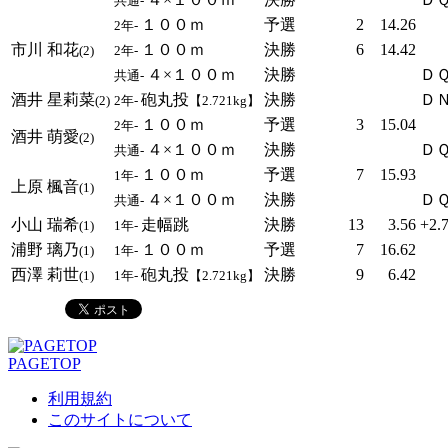
共通-
１００ｍ
予選
2
14.26
2年-
市川 和花
１００ｍ
決勝
6
14.42
(2)
2年-
４×１００ｍ
決勝
ＤＱ
共通-
酒井 星莉菜
砲丸投
決勝
Ｄ
(2)
2年-
【2.721kg】
１００ｍ
予選
3
15.04
2年-
酒井 萌愛
(2)
４×１００ｍ
決勝
ＤＱ
共通-
１００ｍ
予選
7
15.93
1年-
上原 楓音
(1)
４×１００ｍ
決勝
ＤＱ
共通-
小山 瑞希
走幅跳
決勝
13
3.56
+2.
(1)
1年-
浦野 璃乃
１００ｍ
予選
7
16.62
(1)
1年-
西澤 莉世
砲丸投
決勝
9
6.42
(1)
1年-
【2.721kg】
PAGETOP
利用規約
このサイトについて