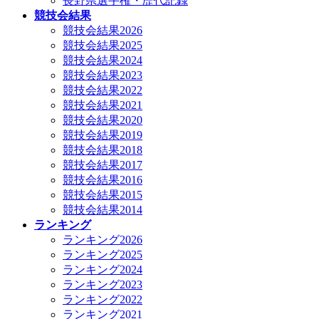
長野県選手権・歴代記録
競技会結果
競技会結果2026
競技会結果2025
競技会結果2024
競技会結果2023
競技会結果2022
競技会結果2021
競技会結果2020
競技会結果2019
競技会結果2018
競技会結果2017
競技会結果2016
競技会結果2015
競技会結果2014
ランキング
ランキング2026
ランキング2025
ランキング2024
ランキング2023
ランキング2022
ランキング2021