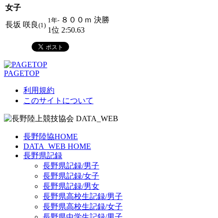
女子
８００ｍ 決勝
1年-
長坂 咲良
(1)
1位 2:50.63
PAGETOP
利用規約
このサイトについて
長野陸協HOME
DATA_WEB HOME
長野県記録
長野県記録/男子
長野県記録/女子
長野県記録/男女
長野県高校生記録/男子
長野県高校生記録/女子
長野県中学生記録/男子