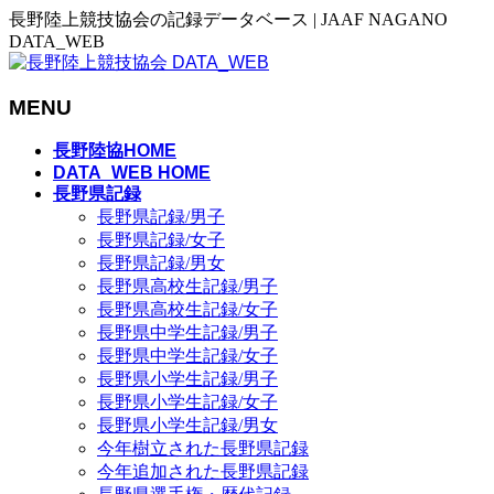
長野陸上競技協会の記録データベース | JAAF NAGANO
DATA_WEB
MENU
メ
長野陸協HOME
ニ
DATA_WEB HOME
長野県記録
ュ
長野県記録/男子
ー
長野県記録/女子
を
長野県記録/男女
飛
長野県高校生記録/男子
ば
長野県高校生記録/女子
す
長野県中学生記録/男子
長野県中学生記録/女子
長野県小学生記録/男子
長野県小学生記録/女子
長野県小学生記録/男女
今年樹立された長野県記録
今年追加された長野県記録