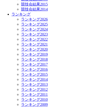
競技会結果2015
競技会結果2014
ランキング
ランキング2026
ランキング2025
ランキング2024
ランキング2023
ランキング2022
ランキング2021
ランキング2020
ランキング2019
ランキング2018
ランキング2017
ランキング2016
ランキング2015
ランキング2014
ランキング2013
ランキング2012
ランキング2011
ランキング2010
ランキング2009