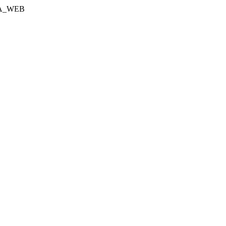
A_WEB