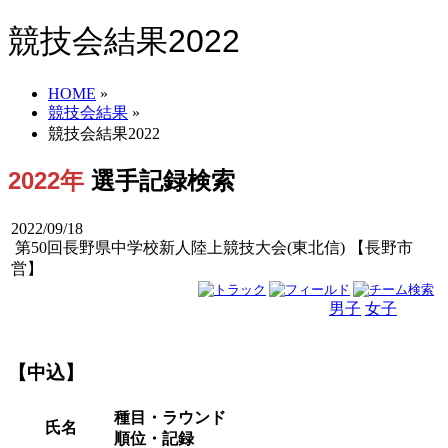
競技会結果2022
HOME
»
競技会結果
»
競技会結果2022
2022年
選手記録検索
2022/09/18
第50回長野県中学校新人陸上競技大会(東北信) 【長野市
営】
男子
女子
男女
【中込】
種目・ラウンド
氏名
順位・記録