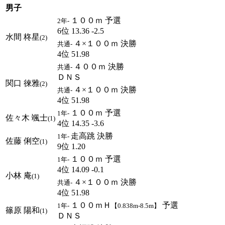
男子
１００ｍ 予選
2年-
6位 13.36 -2.5
水間 柊星
(2)
４×１００ｍ 決勝
共通-
4位 51.98
４００ｍ 決勝
共通-
ＤＮＳ
関口 徠雅
(2)
４×１００ｍ 決勝
共通-
4位 51.98
１００ｍ 予選
1年-
佐々木 颯士
(1)
4位 14.35 -3.6
走高跳 決勝
1年-
佐藤 俐空
(1)
9位 1.20
１００ｍ 予選
1年-
4位 14.09 -0.1
小林 庵
(1)
４×１００ｍ 決勝
共通-
4位 51.98
１００ｍＨ
予選
1年-
【0.838m-8.5m】
篠原 陽和
(1)
ＤＮＳ