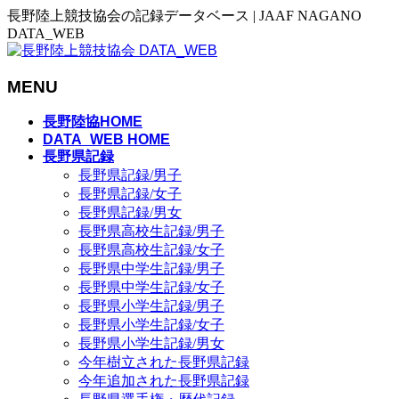
長野陸上競技協会の記録データベース | JAAF NAGANO
DATA_WEB
MENU
メ
長野陸協HOME
ニ
DATA_WEB HOME
長野県記録
ュ
長野県記録/男子
ー
長野県記録/女子
を
長野県記録/男女
飛
長野県高校生記録/男子
ば
長野県高校生記録/女子
す
長野県中学生記録/男子
長野県中学生記録/女子
長野県小学生記録/男子
長野県小学生記録/女子
長野県小学生記録/男女
今年樹立された長野県記録
今年追加された長野県記録