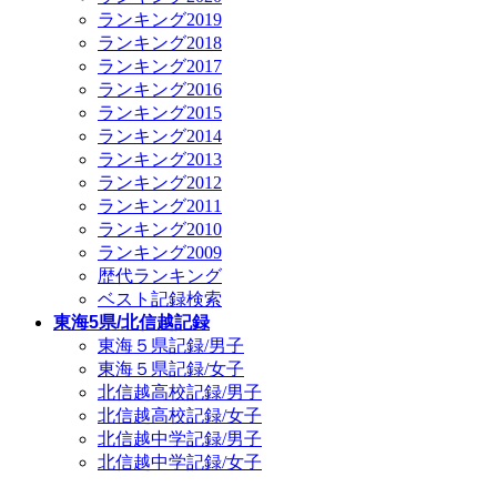
ランキング2019
ランキング2018
ランキング2017
ランキング2016
ランキング2015
ランキング2014
ランキング2013
ランキング2012
ランキング2011
ランキング2010
ランキング2009
歴代ランキング
ベスト記録検索
東海5県/北信越記録
東海５県記録/男子
東海５県記録/女子
北信越高校記録/男子
北信越高校記録/女子
北信越中学記録/男子
北信越中学記録/女子