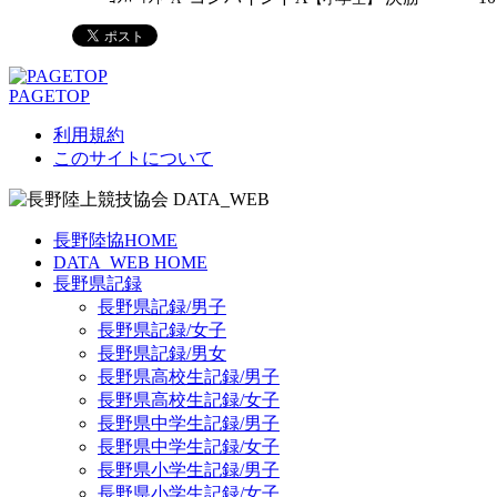
PAGETOP
利用規約
このサイトについて
長野陸協HOME
DATA_WEB HOME
長野県記録
長野県記録/男子
長野県記録/女子
長野県記録/男女
長野県高校生記録/男子
長野県高校生記録/女子
長野県中学生記録/男子
長野県中学生記録/女子
長野県小学生記録/男子
長野県小学生記録/女子