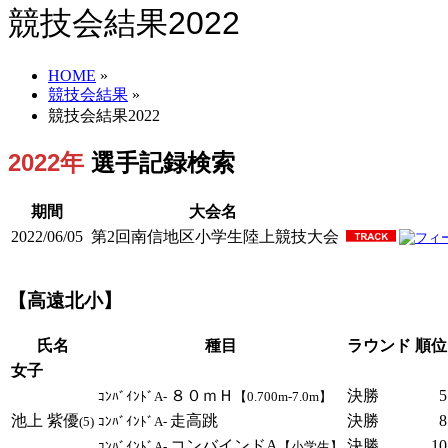
競技会結果2022
HOME
»
競技会結果
»
競技会結果2022
2022年
選手記録検索
期間
大会名
2022/06/05
第2回南信地区小学生陸上競技大会
【高遠北小】
氏名
種目
ラウンド
順位
女子
８０ｍＨ
決勝
5
ｺﾝﾊﾞｲﾝﾄﾞA-
【0.700m-7.0m】
池上 紫優
走高跳
決勝
8
(5)
ｺﾝﾊﾞｲﾝﾄﾞA-
コンバインドA
決勝
10
ｺﾝﾊﾞｲﾝﾄﾞA-
【小学生】