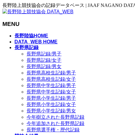
長野陸上競技協会の記録データベース | JAAF NAGANO DAT
MENU
メ
長野陸協HOME
ニ
DATA_WEB HOME
長野県記録
ュ
長野県記録/男子
ー
長野県記録/女子
を
長野県記録/男女
飛
長野県高校生記録/男子
ば
長野県高校生記録/女子
す
長野県中学生記録/男子
長野県中学生記録/女子
長野県小学生記録/男子
長野県小学生記録/女子
長野県小学生記録/男女
今年樹立された長野県記録
今年追加された長野県記録
長野県選手権・歴代記録