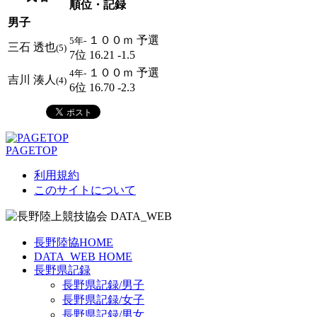
順位・記録
男子
１００ｍ 予選
5年-
三石 透也
(5)
7位 16.21 -1.5
１００ｍ 予選
4年-
吉川 湊人
(4)
6位 16.70 -2.3
PAGETOP
利用規約
このサイトについて
長野陸協HOME
DATA_WEB HOME
長野県記録
長野県記録/男子
長野県記録/女子
長野県記録/男女