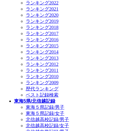
ランキング2022
ランキング2021
ランキング2020
ランキング2019
ランキング2018
ランキング2017
ランキング2016
ランキング2015
ランキング2014
ランキング2013
ランキング2012
ランキング2011
ランキング2010
ランキング2009
歴代ランキング
ベスト記録検索
東海5県/北信越記録
東海５県記録/男子
東海５県記録/女子
北信越高校記録/男子
北信越高校記録/女子