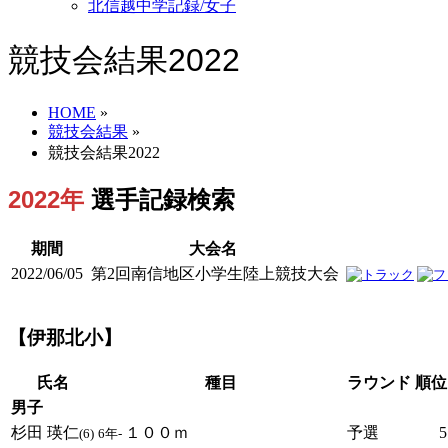
北信越中学記録/女子
競技会結果2022
HOME
»
競技会結果
»
競技会結果2022
2022年
選手記録検索
期間
大会名
2022/06/05
第2回南信地区小学生陸上競技大会
【伊那北小】
氏名
種目
ラウンド
順位
男子
杉田 瑛仁
１００ｍ
予選
5
(6)
6年-