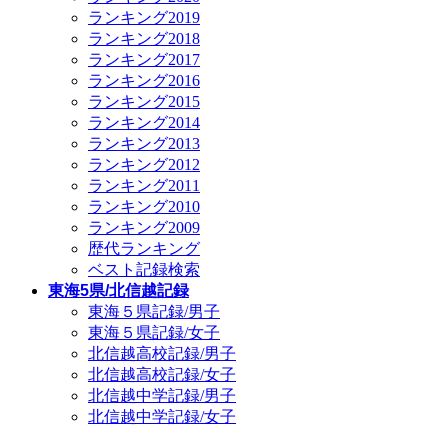
ランキング2019
ランキング2018
ランキング2017
ランキング2016
ランキング2015
ランキング2014
ランキング2013
ランキング2012
ランキング2011
ランキング2010
ランキング2009
歴代ランキング
ベスト記録検索
東海5県/北信越記録
東海５県記録/男子
東海５県記録/女子
北信越高校記録/男子
北信越高校記録/女子
北信越中学記録/男子
北信越中学記録/女子