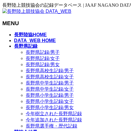
長野陸上競技協会の記録データベース | JAAF NAGANO DAT
MENU
メ
長野陸協HOME
ニ
DATA_WEB HOME
長野県記録
ュ
長野県記録/男子
ー
長野県記録/女子
を
長野県記録/男女
飛
長野県高校生記録/男子
ば
長野県高校生記録/女子
す
長野県中学生記録/男子
長野県中学生記録/女子
長野県小学生記録/男子
長野県小学生記録/女子
長野県小学生記録/男女
今年樹立された長野県記録
今年追加された長野県記録
長野県選手権・歴代記録