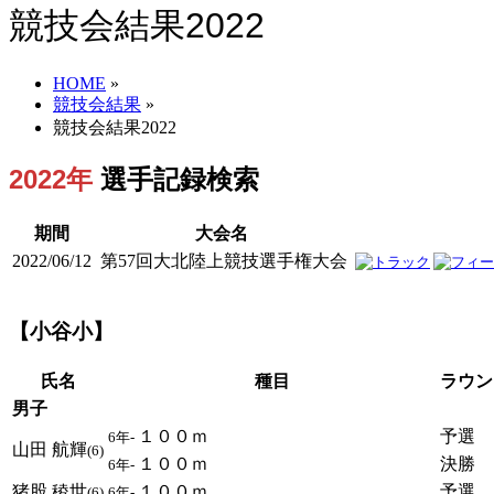
競技会結果2022
HOME
»
競技会結果
»
競技会結果2022
2022年
選手記録検索
期間
大会名
2022/06/12
第57回大北陸上競技選手権大会
【小谷小】
氏名
種目
ラウン
男子
１００ｍ
予選
6年-
山田 航輝
(6)
１００ｍ
決勝
6年-
猪股 稜世
１００ｍ
予選
(6)
6年-