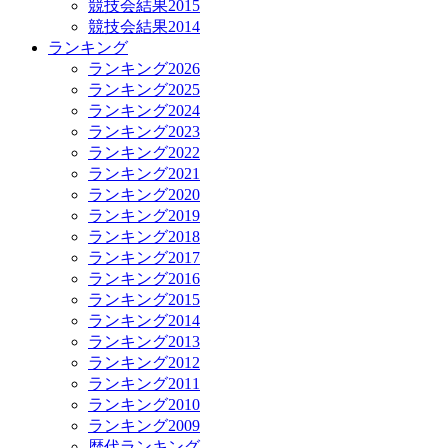
競技会結果2015
競技会結果2014
ランキング
ランキング2026
ランキング2025
ランキング2024
ランキング2023
ランキング2022
ランキング2021
ランキング2020
ランキング2019
ランキング2018
ランキング2017
ランキング2016
ランキング2015
ランキング2014
ランキング2013
ランキング2012
ランキング2011
ランキング2010
ランキング2009
歴代ランキング