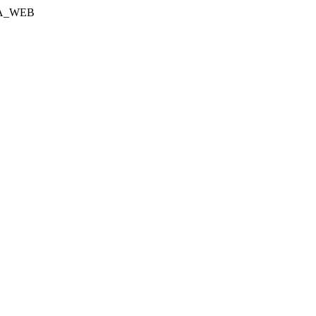
A_WEB