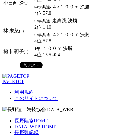
小日向 逢
(1)
４×１００ｍ 決勝
中学共通-
4位 57.8
走高跳 決勝
中学共通-
2位 1.10
林 未菜
(1)
４×１００ｍ 決勝
中学共通-
4位 57.8
１００ｍ 決勝
1年-
槌市 莉子
(1)
4位 15.5 -0.4
PAGETOP
利用規約
このサイトについて
長野陸協HOME
DATA_WEB HOME
長野県記録