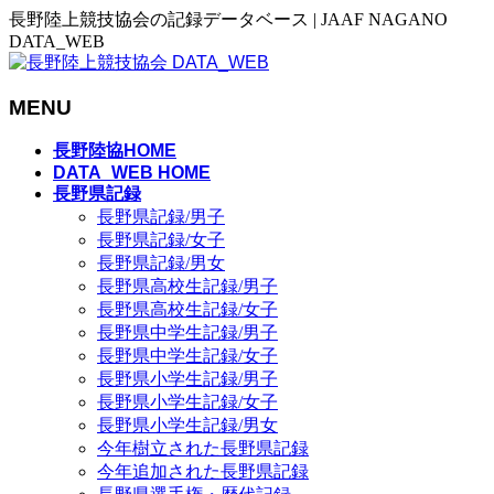
長野陸上競技協会の記録データベース | JAAF NAGANO
DATA_WEB
MENU
メ
長野陸協HOME
ニ
DATA_WEB HOME
長野県記録
ュ
長野県記録/男子
ー
長野県記録/女子
を
長野県記録/男女
飛
長野県高校生記録/男子
ば
長野県高校生記録/女子
す
長野県中学生記録/男子
長野県中学生記録/女子
長野県小学生記録/男子
長野県小学生記録/女子
長野県小学生記録/男女
今年樹立された長野県記録
今年追加された長野県記録