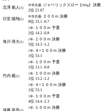
ジャベリックスロー
決勝
中学共通-
【300g】
北澤 魁人
(1)
2位 21.67
２００ｍ 決勝
中学共通-
日堂 陽翔
(1)
8位 33.1 -0.7
１００ｍ 予選
1年-
2位 14.2 -0.8
１００ｍ 決勝
1年-
海川 瑛大
(1)
5位 14.3 -1.2
４×１００ｍ 決勝
1年-
1位 53.1
１００ｍ 予選
1年-
1位 13.1 -0.8
１００ｍ 決勝
1年-
竹内 暖
(1)
1位 13.2 -1.2
４×１００ｍ 決勝
1年-
1位 53.1
１００ｍ 予選
1年-
4位 14.4 -2.3
１００ｍ 決勝
1年-
遠藤 挙吾
(1)