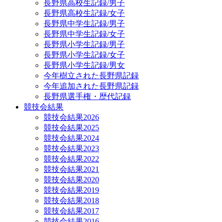
長野県高校生記録/男子
長野県高校生記録/女子
長野県中学生記録/男子
長野県中学生記録/女子
長野県小学生記録/男子
長野県小学生記録/女子
長野県小学生記録/男女
今年樹立された長野県記録
今年追加された長野県記録
長野県選手権・歴代記録
競技会結果
競技会結果2026
競技会結果2025
競技会結果2024
競技会結果2023
競技会結果2022
競技会結果2021
競技会結果2020
競技会結果2019
競技会結果2018
競技会結果2017
競技会結果2016