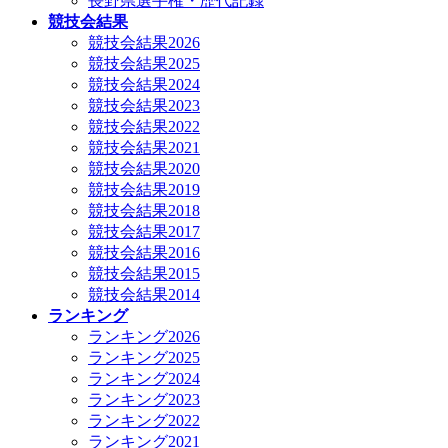
長野県選手権・歴代記録
競技会結果
競技会結果2026
競技会結果2025
競技会結果2024
競技会結果2023
競技会結果2022
競技会結果2021
競技会結果2020
競技会結果2019
競技会結果2018
競技会結果2017
競技会結果2016
競技会結果2015
競技会結果2014
ランキング
ランキング2026
ランキング2025
ランキング2024
ランキング2023
ランキング2022
ランキング2021