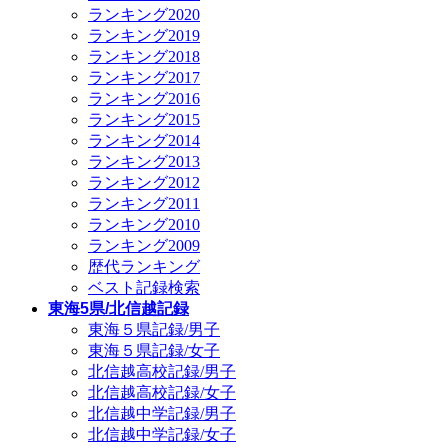
ランキング2020
ランキング2019
ランキング2018
ランキング2017
ランキング2016
ランキング2015
ランキング2014
ランキング2013
ランキング2012
ランキング2011
ランキング2010
ランキング2009
歴代ランキング
ベスト記録検索
東海5県/北信越記録
東海５県記録/男子
東海５県記録/女子
北信越高校記録/男子
北信越高校記録/女子
北信越中学記録/男子
北信越中学記録/女子