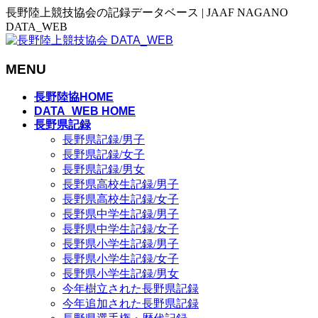
長野陸上競技協会の記録データベース | JAAF NAGANO
DATA_WEB
MENU
メ
長野陸協HOME
ニ
DATA_WEB HOME
長野県記録
ュ
長野県記録/男子
ー
長野県記録/女子
を
長野県記録/男女
飛
長野県高校生記録/男子
ば
長野県高校生記録/女子
す
長野県中学生記録/男子
長野県中学生記録/女子
長野県小学生記録/男子
長野県小学生記録/女子
長野県小学生記録/男女
今年樹立された長野県記録
今年追加された長野県記録